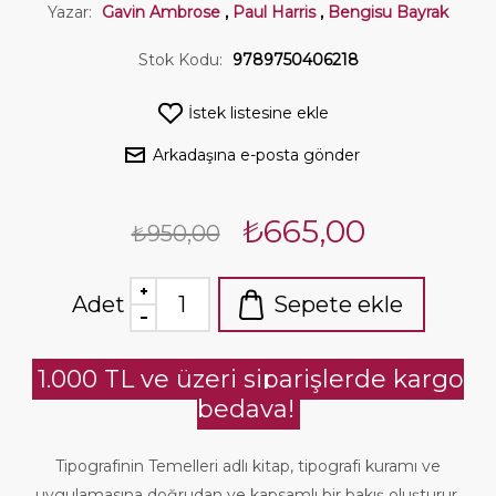
Yazar:
Gavin Ambrose
,
Paul Harris
,
Bengisu Bayrak
Stok Kodu:
9789750406218
İstek listesine ekle
Arkadaşına e-posta gönder
₺665,00
₺950,00
Adet
Sepete ekle
1.000 TL ve üzeri siparişlerde kargo
bedava!
Tipografinin Temelleri adlı kitap, tipografi kuramı ve
uygulamasına doğrudan ve kapsamlı bir bakış oluşturur.