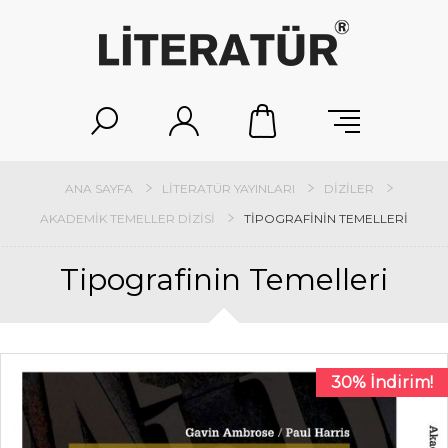
ANA SAYFA
LITERATÜR YAYINLARI
DIZILER
AKADEMIK TEMELLER DIZISI
TIPOGRAFININ TEMELLERI
Tipografinin Temelleri
30% İndirim!