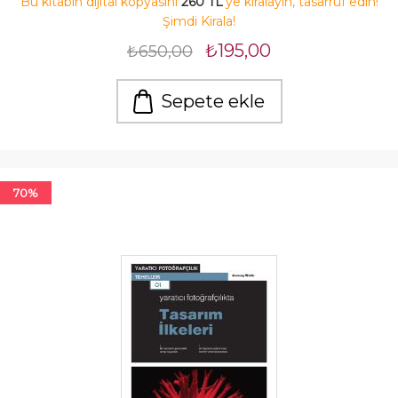
Bu kitabın dijital kopyasını
260 TL
'ye kiralayın, tasarruf edin!
Şimdi Kirala!
₺195,00
₺650,00
Sepete ekle
70%