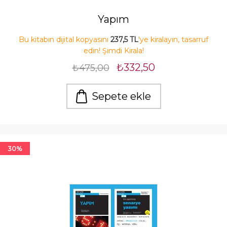
Yapım
Bu kitabın dijital kopyasını
237,5 TL
'ye kiralayın, tasarruf
edin! Şimdi Kirala!
₺332,50
₺475,00
Sepete ekle
30%