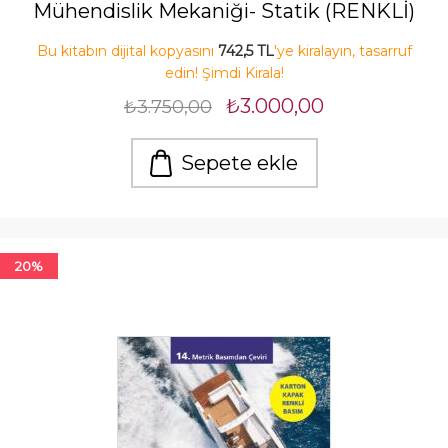
Mühendislik Mekaniği- Statik (RENKLİ)
Bu kitabın dijital kopyasını
742,5 TL
'ye kiralayın, tasarruf
edin! Şimdi Kirala!
₺3.000,00
₺3.750,00
Sepete ekle
20%