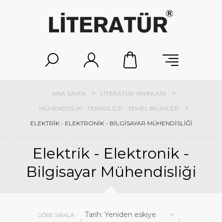
ANA SAYFA
LITERATÜR YAYINLARI
MÜHENDISLIK - TEKNOLOJI - TEMEL BILIMLER
ELEKTRIK - ELEKTRONIK - BILGISAYAR MÜHENDISLIĞI
Elektrik - Elektronik -
Bilgisayar Mühendisliği
GÖRE SIRALA