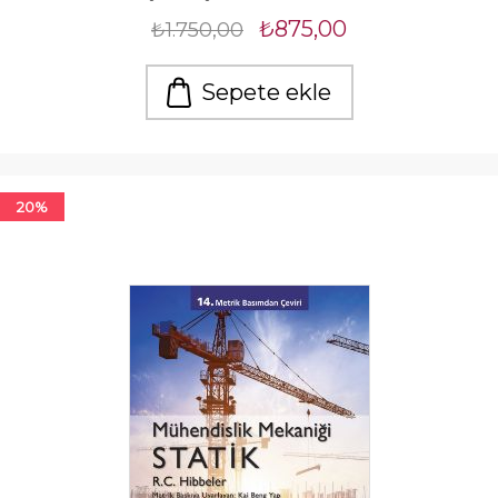
₺875,00
₺1.750,00
Sepete ekle
20%