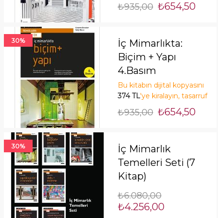
tasarruf edin! Şimdi Kirala!
₺654,50
₺935,00
30%
İç Mimarlıkta:
Biçim + Yapı
4.Basım
Bu kitabın dijital kopyasını
374 TL
'ye kiralayın, tasarruf
edin! Şimdi Kirala!
₺654,50
₺935,00
30%
İç Mimarlık
Temelleri Seti (7
Kitap)
₺6.080,00
₺4.256,00