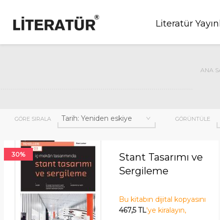
Literatür Yayın
ANA S
GÖRE SIRALA
GÖRÜNTÜLE
30%
Stant Tasarımı ve
Sergileme
Bu kitabın dijital kopyasını
467,5 TL
'ye kiralayın,