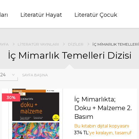
ları
Literatür Hayat
Literatür Çocuk
AYFA
LITERATÜR YAYINLARI
DIZILER
İÇ MIMARLIK TEMELLERI 
İç Mimarlık Temelleri Dizisi
SAYFA BAŞINA
30%
İç Mimarlıkta;
Doku + Malzeme 2.
Basım
Bu kitabın dijital kopyasını
374 TL
'ye kiralayın, tasarruf