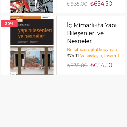
edin! Şimdi Kirala!
₺654,50
₺935,00
30%
İç Mimarlıkta Yapı
Bileşenleri ve
Nesneler
Bu kitabın dijital kopyasını
374 TL
'ye kiralayın, tasarruf
edin! Şimdi Kirala!
₺654,50
₺935,00