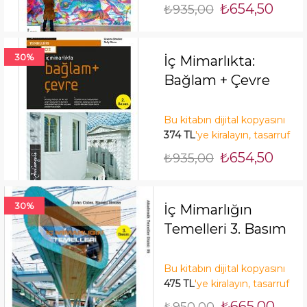
edin! Şimdi Kirala!
₺654,50
₺935,00
30%
İç Mimarlıkta:
Bağlam + Çevre
Bu kitabın dijital kopyasını
374 TL
'ye kiralayın, tasarruf
edin! Şimdi Kirala!
₺654,50
₺935,00
30%
İç Mimarlığın
Temelleri 3. Basım
Bu kitabın dijital kopyasını
475 TL
'ye kiralayın, tasarruf
edin! Şimdi Kirala!
₺665,00
₺950,00