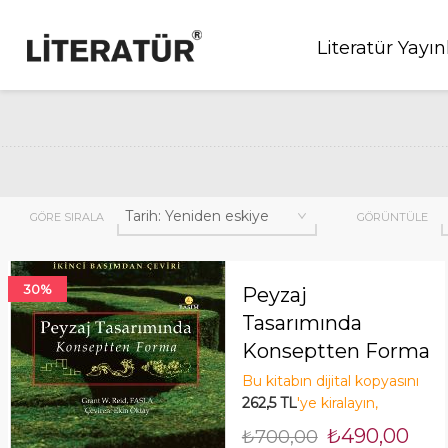
Literatür Yayın
GÖRE SIRALA
GÖRÜNTÜLE
30%
Peyzaj
Tasarımında
Konseptten Forma
2. Basımdan Çeviri
Bu kitabın dijital kopyasını
262,5 TL
'ye kiralayın,
tasarruf edin! Şimdi Kirala!
₺490,00
₺700,00