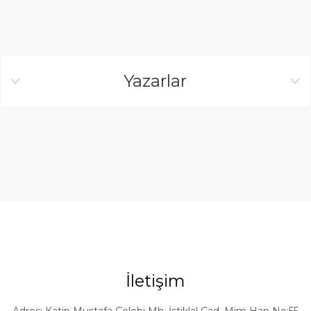
Yazarlar
İletişim
Adres: Katip Mustafa Çelebi Mh. İstiklal Cad. Mim Han No:55