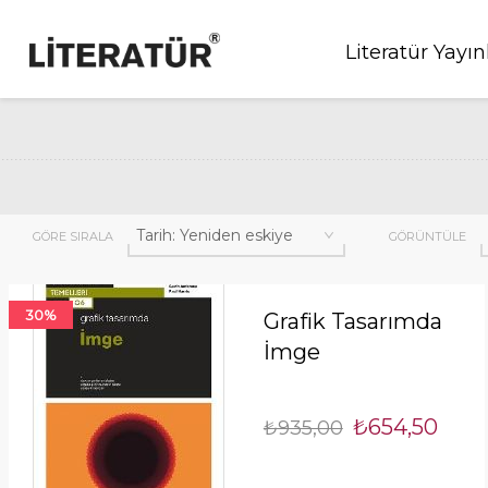
Literatür Yayın
GÖRE SIRALA
GÖRÜNTÜLE
30%
Grafik Tasarımda
İmge
₺654,50
₺935,00