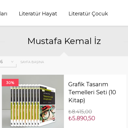
ları
Literatür Hayat
Literatür Çocuk
Mustafa Kemal İz
SAYFA BAŞINA
30%
Grafik Tasarım
Temelleri Seti (10
Kitap)
₺8.415,00
₺5.890,50