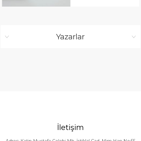
Yazarlar
İletişim
Adres: Katip Mustafa Çelebi Mh. İstiklal Cad. Mim Han No:55