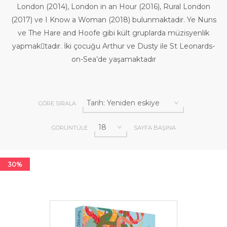
London (2014), London in an Hour (2016), Rural London
(2017) ve I Know a Woman (2018) bulunmaktadır. Ye Nuns
ve The Hare and Hoofe gibi kült gruplarda müzisyenlik
yapmak￾tadır. İki çocuğu Arthur ve Dusty ile St Leonards-
on-Sea’de yaşamaktadır
GÖRE SIRALA
GÖRÜNTÜLE
SAYFA BAŞINA
30%