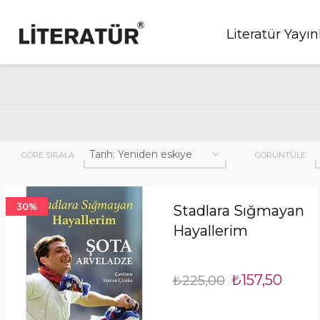
Literatür Yayın
GÖRE SIRALA
GÖRÜNTÜLE
30%
Stadlara Sığmayan
Hayallerim
₺157,50
₺225,00