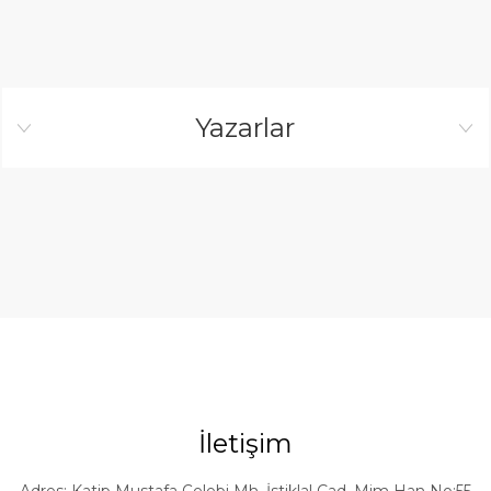
Yazarlar
İletişim
Adres: Katip Mustafa Çelebi Mh. İstiklal Cad. Mim Han No:55