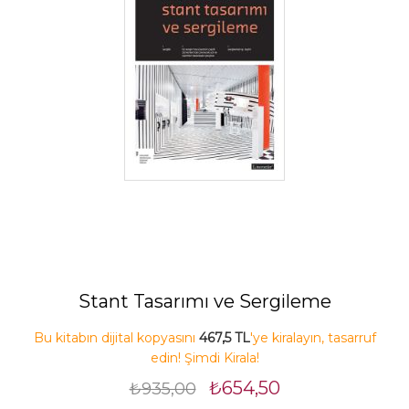
Stant Tasarımı ve Sergileme
Bu kitabın dijital kopyasını
467,5 TL
'ye kiralayın, tasarruf
edin! Şimdi Kirala!
₺654,50
₺935,00