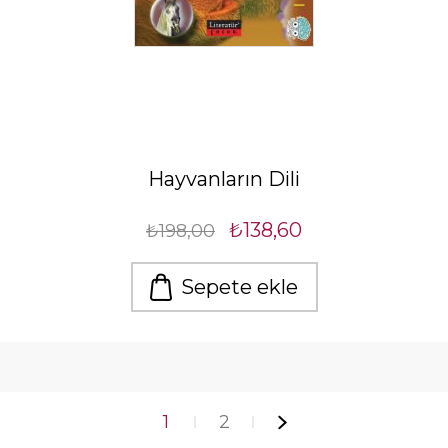
Hayvanların Dili
₺138,60
₺198,00
Sepete ekle
1
2