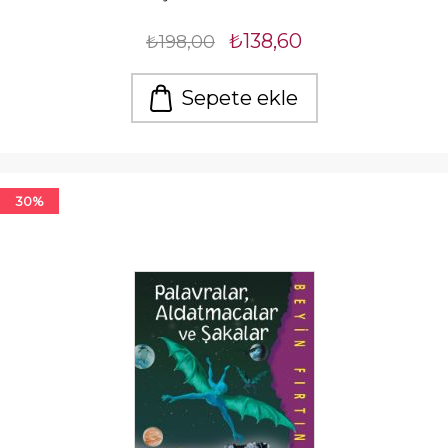
₺138,60
₺198,00
Sepete ekle
30%