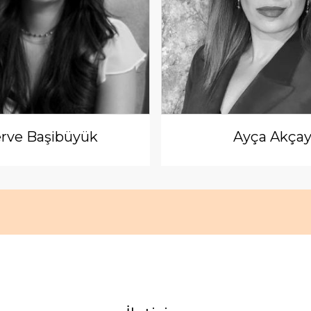
rve Başibüyük
Ayça Akça