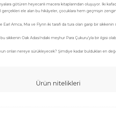
 dünyalara götüren heyecanlı macera kitaplarından oluşuyor. İki kaf
 gerçekleri ele alan bu hikâyeler, çocuklara hem geçmişin zenginliği
Earl Amca, Mia ve Flynn iki tarafı da tura olan garip bir sikkenin sır
bu sikkenin Oak Adası’ndaki meşhur Para Çukuru’yla bir ilgisi olabi
oyun onları nereye sürükleyecek? Şimdiye kadar buldukları en de
Ürün nitelikleri