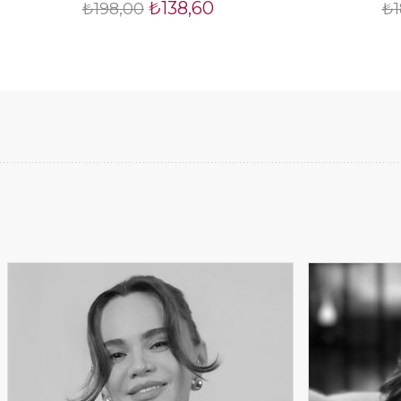
₺138,60
₺198,00
₺1