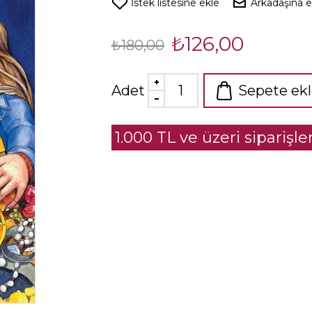
İstek listesine ekle
Arkadaşına 
₺126,00
₺180,00
Adet
Sepete ek
1.000 TL ve üzeri siparişl