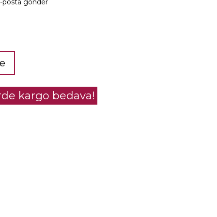
e-posta gönder
le
erde kargo bedava!