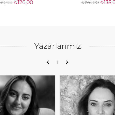
₺126,00
₺138,
80,00
₺198,00
Yazarlarımız