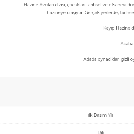
Hazine Avcıları dizisi, çocukları tarihsel ve efsanevi
hazineye ulaşıyor. Gerçek yerlerde, tarihsel
Kayıp Hazine’de 
Acaba 
Adada oynadıkları gizli 
İlk Basım Yılı
Dili