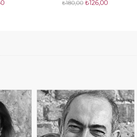
60
₺126,00
₺180,00