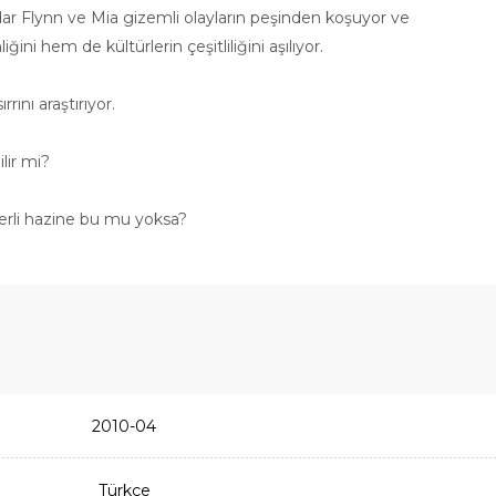
adar Flynn ve Mia gizemli olayların peşinden koşuyor ve
ni hem de kültürlerin çeşitliliğini aşılıyor.
rını araştırıyor.
lir mi?
ğerli hazine bu mu yoksa?
2010-04
Türkçe