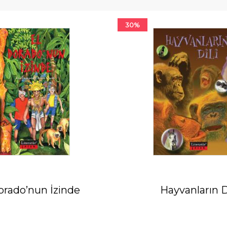
30%
orado’nun İzinde
Hayvanların D