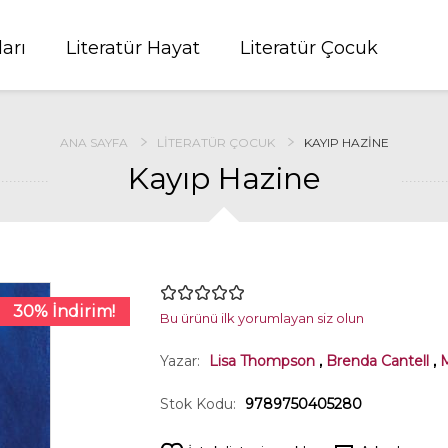
ları
Literatür Hayat
Literatür Çocuk
ANA SAYFA
LITERATÜR ÇOCUK
KAYIP HAZINE
Kayıp Hazine
30% İndirim!
Bu ürünü ilk yorumlayan siz olun
Yazar:
Lisa Thompson
,
Brenda Cantell
,
M
Stok Kodu:
9789750405280