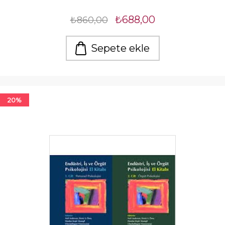
₺688,00
₺860,00
Sepete ekle
20%