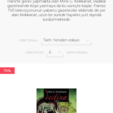
Paris′te görev yapmakta olan Mine G. Kırıkkanat, Radikal
gazetesinde köşe yazmaya da bu süreçte başlar. Fransız
TV5 televizyonunun yabancı gazeteciler ekibinde de yer
alan Kırıkkanat, uzun bir süredir hayatını yurt dışında
sürdürmektedir.
GÖRE SIRALA
GÖRÜNTÜLE
SAYFA BAŞINA
70%