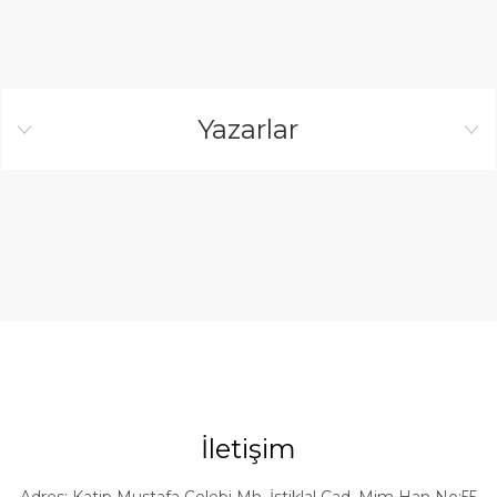
Yazarlar
İletişim
Adres: Katip Mustafa Çelebi Mh. İstiklal Cad. Mim Han No:55