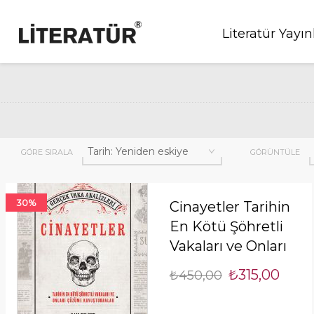
Literatür Yayın
GÖRE SIRALA
GÖRÜNTÜLE
30%
Cinayetler Tarihin
En Kötü Şöhretli
Vakaları ve Onları
Çözüme
₺315,00
₺450,00
Kavuşturanlar