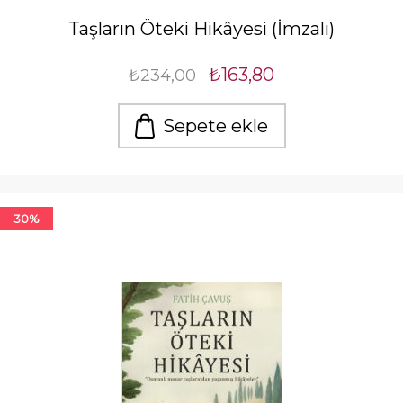
Taşların Öteki Hikâyesi (İmzalı)
₺163,80
₺234,00
Sepete ekle
30%