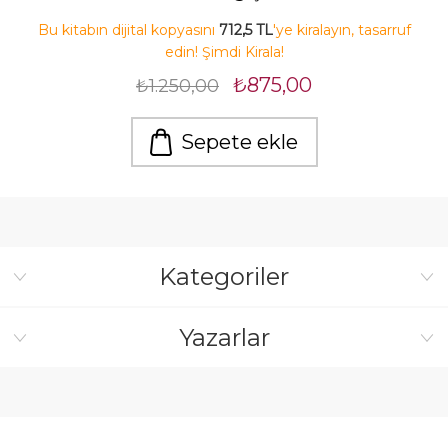
Bu kitabın dijital kopyasını
712,5 TL
'ye kiralayın, tasarruf
edin! Şimdi Kirala!
₺875,00
₺1.250,00
Sepete ekle
Kategoriler
Yazarlar