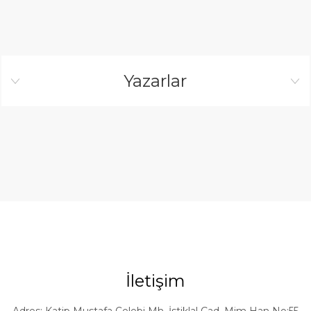
Yazarlar
İletişim
Adres: Katip Mustafa Çelebi Mh. İstiklal Cad. Mim Han No:55