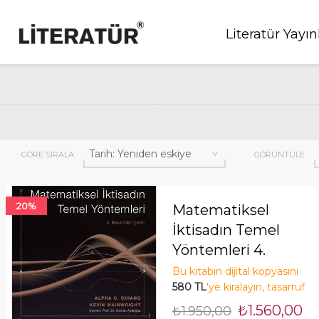
Literatür Yayın
GÖRE SIRALA
GÖRÜNTÜLE
20%
Matematiksel
İktisadın Temel
Yöntemleri 4.
Basımdan çeviri
Bu kitabın dijital kopyasını
580 TL
'ye kiralayın, tasarruf
edin! Şimdi Kirala!
₺1.560,00
₺1.950,00