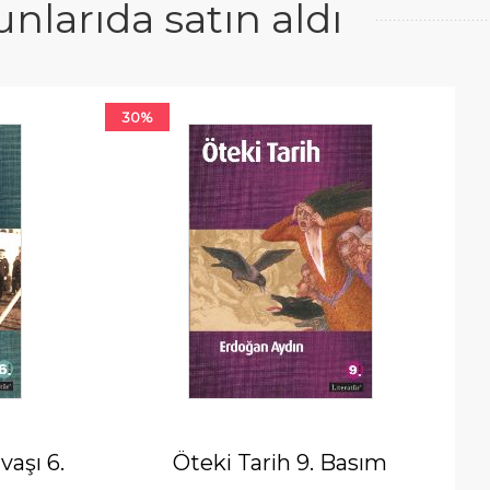
larıda satın aldı
30%
aşı 6.
Öteki Tarih 9. Basım