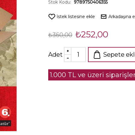
Stok Kodu:
9789750406355
İstek listesine ekle
Arkadaşına 
₺252,00
₺360,00
Adet
Sepete ek
1.000 TL ve üzeri siparişl