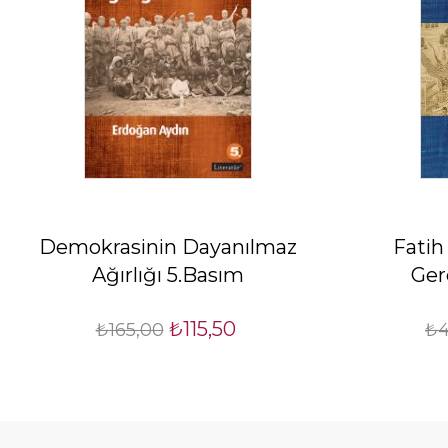
Demokrasinin Dayanılmaz
Fatih 
Ağırlığı 5.Basım
Ger
₺115,50
₺165,00
₺4