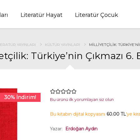
ları
Literatür Hayat
Literatür Çocuk
TERATÜR YAYINLARI
KÜLTÜR YAYINLARI
MILLIYETÇILIK: TÜRKIYE’NI
yetçilik: Türkiye’nin Çıkmazı 6.
30% İndirim!
Bu ürünü ilk yorumlayan siz olun
Bu kitabın dijital kopyasını
60.00 TL
'ye kir
Yazar:
Erdoğan Aydın