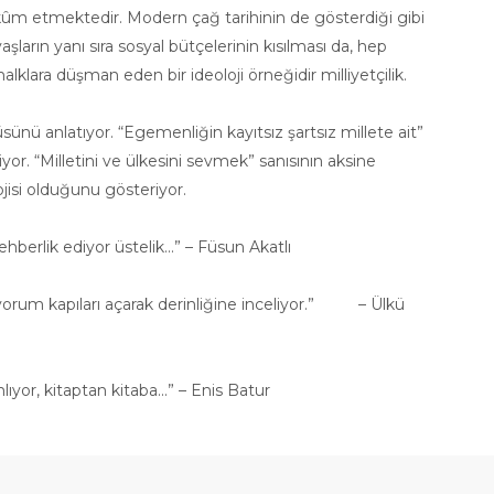
hkûm etmektedir. Modern çağ tarihinin de gösterdiği gibi
aşların yanı sıra sosyal bütçelerinin kısılması da, hep
lklara düşman eden bir ideoloji örneğidir milliyetçilik.
üsünü anlatıyor. “Egemenliğin kayıtsız şartsız millete ait”
r. “Milletini ve ülkesini sevmek” sanısının aksine
ojisi olduğunu gösteriyor.
erlik ediyor üstelik...” – Füsun Akatlı
eni yorum kapıları açarak derinliğine inceliyor.” – Ülkü
yor, kitaptan kitaba...” – Enis Batur