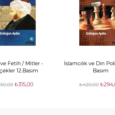
ve Fetih / Mitler -
İslamcılık ve Din Poli
çekler 12.Basım
Basım
₺315,00
₺294,
50,00
₺420,00