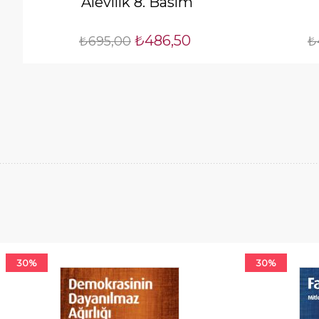
Alevilik 8. Basım
₺486,50
₺695,00
₺
30%
30%