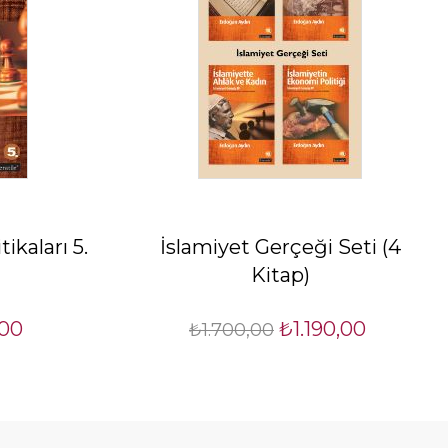
tikaları 5.
İslamiyet Gerçeği Seti (4
Kitap)
00
₺1.190,00
₺1.700,00