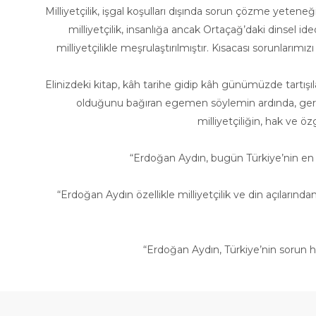
Milliyetçilik, işgal koşulları dışında sorun çözme yete
milliyetçilik, insanlığa ancak Ortaçağ’daki dinsel ide
milliyetçilikle meşrulaştırılmıştır. Kısacası sorunları
Elinizdeki kitap, kâh tarihe gidip kâh günümüzde tartışıla
olduğunu bağıran egemen söylemin ardında, gerçekt
milliyetçiliğin, hak ve ö
“Erdoğan Aydın, bugün Türkiye’nin en ç
“Erdoğan Aydın özellikle milliyetçilik ve din açılarınd
“Erdoğan Aydın, Türkiye’nin sorun ha