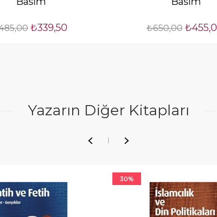
Basım
Basım
₺339,50
₺455,
485,00
₺650,00
Yazarın Diğer Kitapları
30%