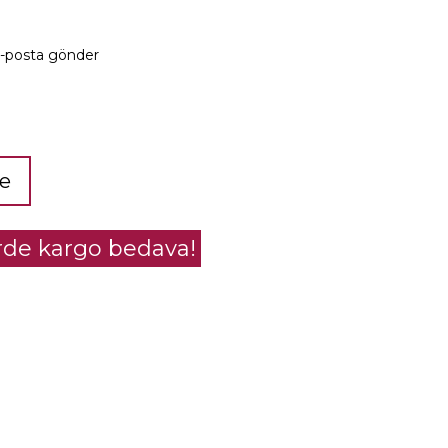
e-posta gönder
le
erde kargo bedava!