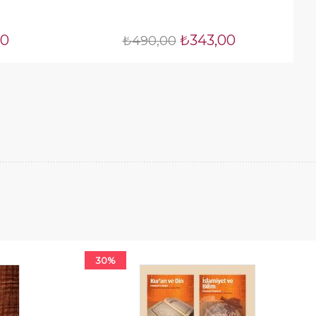
00
₺343,00
₺490,00
30%