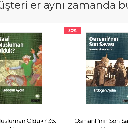
şteriler aynı zamanda bun
30%
Müslüman Olduk? 36.
Osmanlı’nın Son Sav