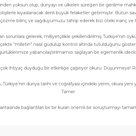
neğinden yoksun olup, dünyayı ve ülkeleri süreğen bir gerilime ma
olojilerle kıyaslanacak denli büyük felaketler getirmiştir. Bütün sav
mızı çözme bilinç ve sağduyumuzu tahrip ederek bizi öteki inanç ve ha
n sorunlara gelerek, milliyetçilikle şekillendirilmiş Türkiye’nin öyk
e “milletin” nasıl güdülüp kontrol altında tutulduğunu gösteriyo
zgürlüklerimize yabancılaştırılmamızı sağlayan bir egemenlik ideol
ok ihtiyaç duyduğu bir etkinliğe çağırıyor okuru: Düşünmeye! Rehb
an, Türkiye’nin dünya tarihi ve coğrafyası içindeki yerini, okura y
Tamer
ritasında bağlantıları bir bir kuran önemli bir soruşturmayı tamamlı