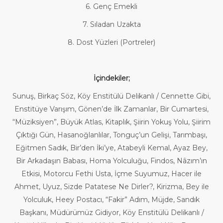
6. Genç Emekli
7. Sıladan Uzakta
8. Dost Yüzleri (Portreler)
İçindekiler;
Sunuş, Birkaç Söz, Köy Enstitülü Delikanlı / Cennette Gibi,
Enstitüye Varışım, Gönen’de İlk Zamanlar, Bir Cumartesi,
“Müziksiyen”, Büyük Atlas, Kitaplık, Şiirin Yokuş Yolu, Şiirim
Çıktığı Gün, Hasanoğlanlılar, Tonguç’un Gelişi, Tarımbaşı,
Eğitmen Sadık, Bir’den İki’ye, Atabeyli Kemal, Ayaz Bey,
Bir Arkadaşın Babası, Homa Yolculuğu, Findos, Nâzım’ın
Etkisi, Motorcu Fethi Usta, İçme Suyumuz, Hacer ile
Ahmet, Uyuz, Sizde Patatese Ne Dirler?, Kirizma, Bey ile
Yolculuk, Heey Postacı, “Fakir” Adım, Müjde, Sandık
Başkanı, Müdürümüz Gidiyor, Köy Enstitülü Delikanlı /