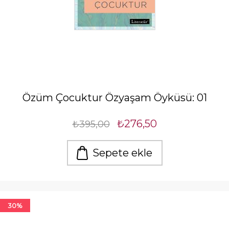
Özüm Çocuktur Özyaşam Öyküsü: 01
₺276,50
₺395,00
Sepete ekle
30%