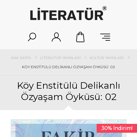
ANA SAYFA
LITERATÜR YAYINLARI
KÜLTÜR YAYINLARI
KÖY ENSTITÜLÜ DELIKANLI ÖZYAŞAM ÖYKÜSÜ: 02
Köy Enstitülü Delikanlı
Özyaşam Öyküsü: 02
30% İndirim!