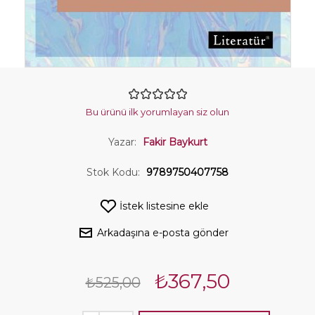
Bu ürünü ilk yorumlayan siz olun
Yazar:
Fakir Baykurt
Stok Kodu:
9789750407758
İstek listesine ekle
Arkadaşına e-posta gönder
₺367,50
₺525,00