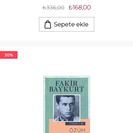
₺168,00
₺336,00
Sepete ekle
30%