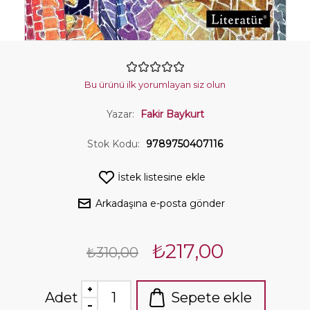
Bu ürünü ilk yorumlayan siz olun
Yazar:
Fakir Baykurt
Stok Kodu:
9789750407116
İstek listesine ekle
Arkadaşına e-posta gönder
₺217,00
₺310,00
Adet
Sepete ekle