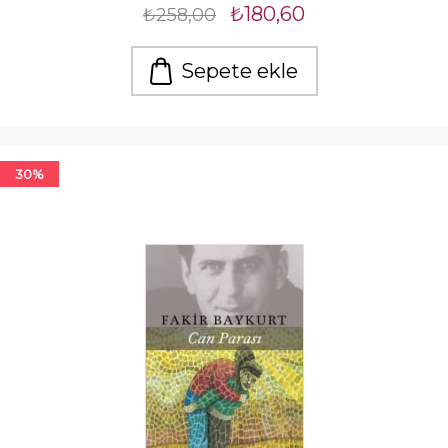
₺180,60
₺258,00
Sepete ekle
30%