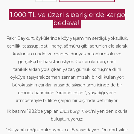
1.000 TL ve üzeri siparişlerde kargo
bedava!
Fakir Baykurt, öykülerinde köy yaşamının sertliği, yoksulluk,
cahillik, taassup, batıl inanç, sömürü gibi sorunları ele alarak
köylünün maddi ve manevi dünyasını toplumsalcı ve
gerçekçi bir bakıştan işliyor. Gözlemlerden, canlı
tanıklıklardan yola çıkan yazar, günlük konuşma dilini
öyküye taşıyarak zaman zaman mizahi bir dil kullanıyor;
bürokrasinin çarkları arasında sıkışan ama içinde de bir
umudu barındıran “sıradan insanı”, yaşadığı yerin
atmosferiyle birlikte çarpıcı bir biçimde betimliyor.
İlk basımı 1982’de yapılan
Duisburg Treni
’ni yeniden okurla
buluşturuyoruz:
“Bu yanıtı doğru bulmuyorum. 18 yaşındayım. On dört yıldır