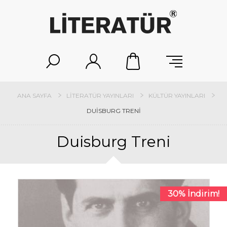
ANA SAYFA
LITERATÜR YAYINLARI
KÜLTÜR YAYINLARI
DUISBURG TRENI
Duisburg Treni
30% İndirim!