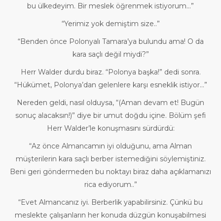
bu ülkedeyim. Bir meslek öğrenmek istiyorum...”
“Yerimiz yok demiştim size..”
“Benden önce Polonyalı Tamara’ya bulundu ama! O da
kara saçlı değil miydi?”
Herr Walder durdu biraz. “Polonya başka!” dedi sonra.
“Hükümet, Polonya’dan gelenlere karşı esneklik istiyor...”
Nereden geldi, nasıl olduysa, “(Aman devam et! Bugün
sonuç alacaksın!)” diye bir umut doğdu içine. Bölüm şefi
Herr Walder’le konuşmasını sürdürdü:
“Az önce Almancamın iyi olduğunu, ama Alman
müşterilerin kara saçlı berber istemediğini söylemiştiniz.
Beni geri göndermeden bu noktayı biraz daha açıklamanızı
rica ediyorum..”
“Evet Almancanız iyi. Berberlik yapabilirsiniz. Çünkü bu
meslekte çalışanların her konuda düzgün konuşabilmesi