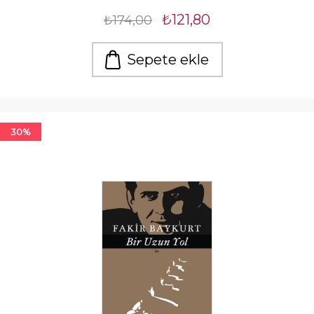
₺121,80
₺174,00
Sepete ekle
30%