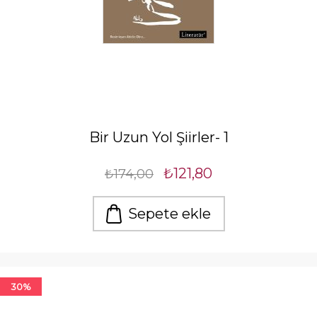
Bir Uzun Yol Şiirler- 1
₺121,80
₺174,00
Sepete ekle
30%