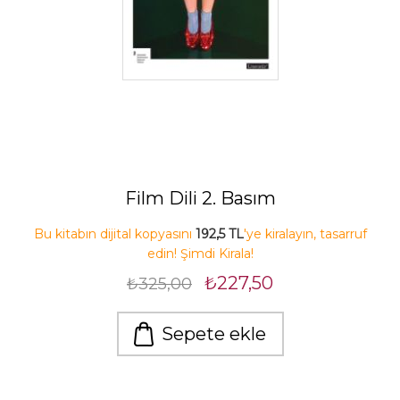
Film Dili 2. Basım
Bu kitabın dijital kopyasını
192,5 TL
'ye kiralayın, tasarruf
edin! Şimdi Kirala!
₺227,50
₺325,00
Sepete ekle