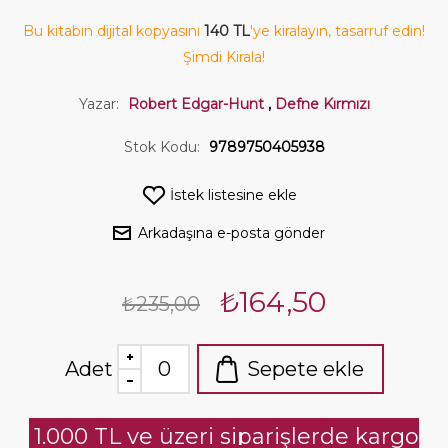
Bu kitabın dijital kopyasını
140 TL
'ye kiralayın, tasarruf edin!
Şimdi Kirala!
Yazar:
Robert Edgar-Hunt
,
Defne Kırmızı
Stok Kodu:
9789750405938
İstek listesine ekle
Arkadaşına e-posta gönder
₺164,50
₺235,00
Adet
Sepete ekle
1.000 TL ve üzeri siparişlerde kargo