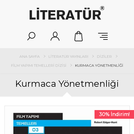
ANA SAYFA
LITERATÜR YAYINLARI
DIZILER
FILM YAPIMI TEMELLERI DIZISI
KURMACA YÖNETMENLIĞI
Kurmaca Yönetmenliği
30% İndirim!