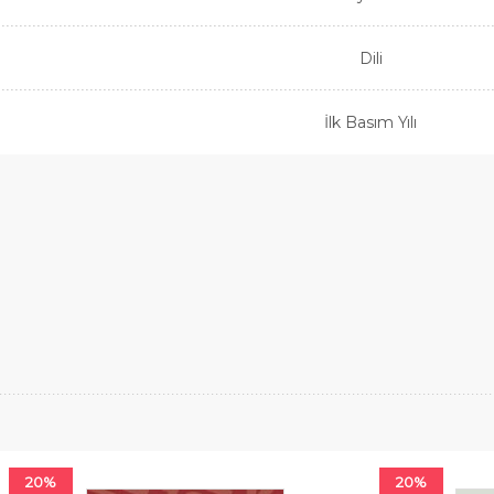
Dili
İlk Basım Yılı
20%
20%