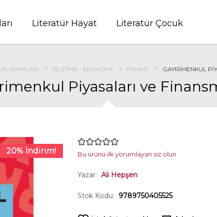
ları
Literatür Hayat
Literatür Çocuk
ÜR YAYINLARI
İŞLETME - EKONOMI
FINANS
GAYRIMENKUL PIY
rimenkul Piyasaları ve Finans
20% İndirim!
Bu ürünü ilk yorumlayan siz olun
Yazar:
Ali Hepşen
Stok Kodu:
9789750405525