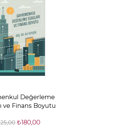
menkul Değerleme
rı ve Finans Boyutu
₺180,00
25,00