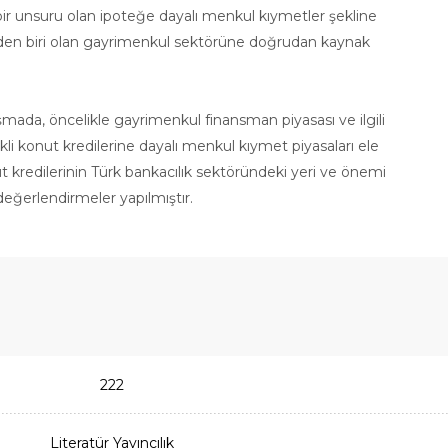
 bir unsuru olan ipoteğe dayalı menkul kıymetler şekline
inden biri olan gayrimenkul sektörüne doğrudan kaynak
mada, öncelikle gayrimenkul finansman piyasası ve ilgili
li konut kredilerine dayalı menkul kıymet piyasaları ele
ut kredilerinin Türk bankacılık sektöründeki yeri ve önemi
değerlendirmeler yapılmıştır.
222
Literatür Yayıncılık