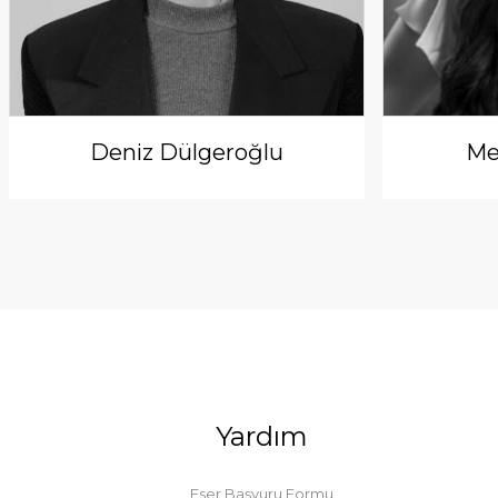
Deniz Dülgeroğlu
Me
Yardım
Eser Başvuru Formu