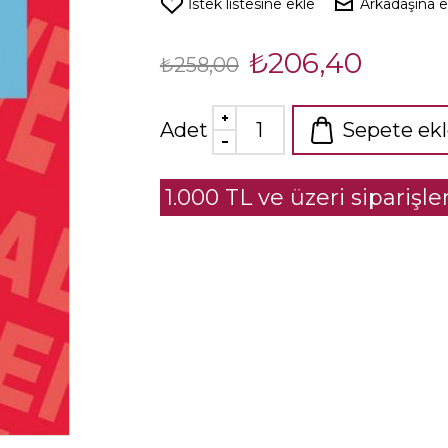
İstek listesine ekle
Arkadaşına 
₺206,40
₺258,00
Adet
Sepete ek
1.000 TL ve üzeri siparişl