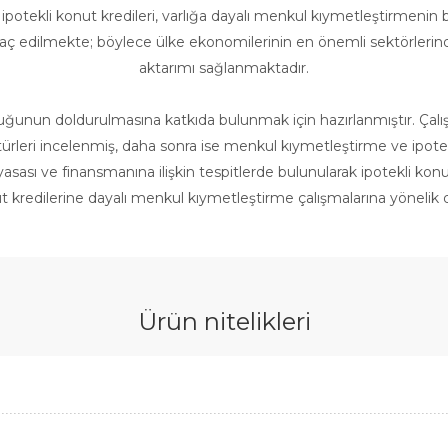
n ipotekli konut kredileri, varlığa dayalı menkul kıymetleştirmenin
hraç edilmekte; böylece ülke ekonomilerinin en önemli sektörler
aktarımı sağlanmaktadır.
uğunun doldurulmasına katkıda bulunmak için hazırlanmıştır. Çalış
türleri incelenmiş, daha sonra ise menkul kıymetleştirme ve ipotek
asası ve finansmanına ilişkin tespitlerde bulunularak ipotekli kon
nut kredilerine dayalı menkul kıymetleştirme çalışmalarına yönelik 
Ürün nitelikleri