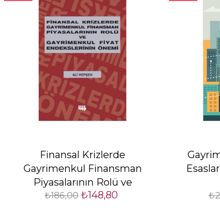
Finansal Krizlerde
Gayri
Gayrimenkul Finansman
Esasla
Piyasalarının Rolü ve
₺148,80
Gayrimenkul Fiyat
₺186,00
₺2
Endekslerinin Önemi