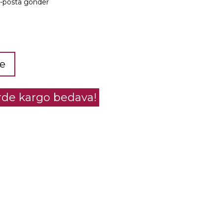
e-posta gönder
le
erde kargo bedava!