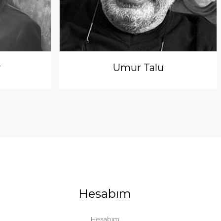
y
Umur Talu
Hesabım
Hesabım