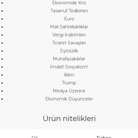
Ekonomide Kriz
Tasarruf Tedbirleri
Euro
Mali Sahtekârlıklar
Vergi İndirimleri
Ticaret Savaşları
Eşitsizlik
Muhafazakârlar
İmdat! Sosyalizm!
İklim
Trump
Medya Üzerine
Ekonomik Düşünceler
Ürün nitelikleri
Dili
Türkçe