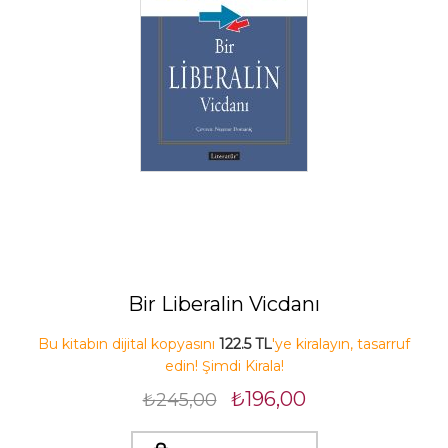
Bir Liberalin Vicdanı
Bu kitabın dijital kopyasını
122.5 TL
'ye kiralayın, tasarruf
edin! Şimdi Kirala!
₺196,00
₺245,00