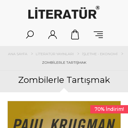
ANA SAYFA
LITERATÜR YAYINLARI
İŞLETME - EKONOMI
ZOMBILERLE TARTIŞMAK
Zombilerle Tartışmak
70% İndirim!