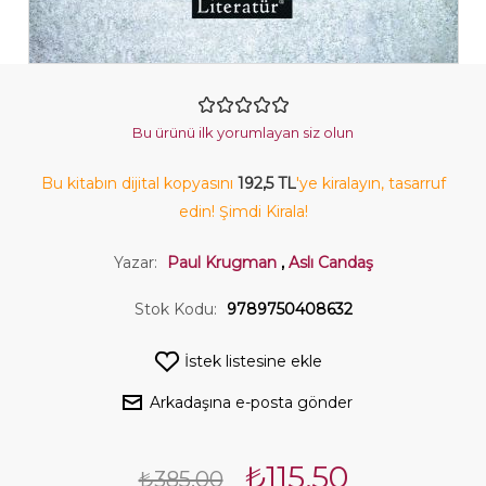
Bu ürünü ilk yorumlayan siz olun
Bu kitabın dijital kopyasını
192,5 TL
'ye kiralayın, tasarruf
edin! Şimdi Kirala!
Yazar:
Paul Krugman
,
Aslı Candaş
Stok Kodu:
9789750408632
İstek listesine ekle
Arkadaşına e-posta gönder
₺115,50
₺385,00