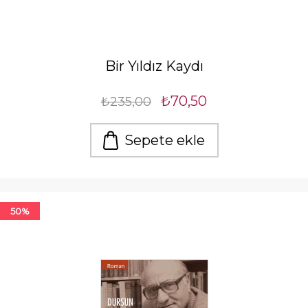
Bir Yıldız Kaydı
₺70,50
₺235,00
Sepete ekle
50%