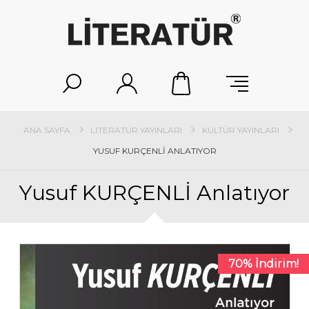
ANA SAYFA
LITERATÜR YAYINLARI
KÜLTÜR YAYINLARI
YUSUF KURÇENLİ ANLATIYOR
Yusuf KURÇENLİ Anlatıyor
70% İndirim!