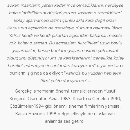
sokan insanların yeteri kadar ince olmadıklarını, nerdeyse
hain olabildiklerini düşünüyorum. İnsanın o tereddütleri
kolay aşamaması lâzım çünkü akla kara değil orası.
Karşısının açısından da meseleye, duruma bakması lâzım.
Yalnız kendi ve kendi çıkarları açısından bakarsa, mesele
yok, kolay o zaman. Bu açmazları, ikircilikleri uzun boylu
yaşamazlar, bense bunların yaşanmasının çok insanî
olduğunu düşünüyorum ve karakterlerimi genellikle kolay
hareket edemeyen insanlardan kuruyorum
” diyor ve tüm
bunların ışığında da ekliyor: “
Aslında bu yüzden hep aynı
filmi çekip duruyorum
”…
Gerçekçi sinemanın önemli temsilcilerinden Yusuf
Kurçenli, Gramafon Avrat-1987; Karartma Geceleri-1990;
Çözülmeler-1994 gibi önemli sinema filmlerinin yanısıra,
Karun Hazinesi-1998 belgeselleriyle de uluslararası
anlamda ses getirdi.