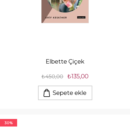
Elbette Çiçek
₺135,00
₺450,00
Sepete ekle
30%