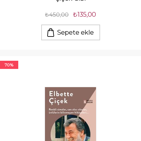
₺135,00
₺450,00
Sepete ekle
70%