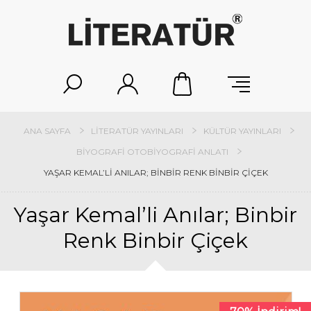
ANA SAYFA
LITERATÜR YAYINLARI
KÜLTÜR YAYINLARI
BIYOGRAFI OTOBIYOGRAFI ANLATI
YAŞAR KEMAL’LI ANILAR; BINBIR RENK BINBIR ÇIÇEK
Yaşar Kemal’li Anılar; Binbir
Renk Binbir Çiçek