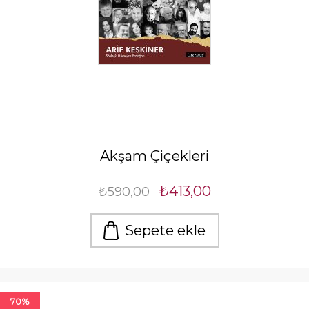
Akşam Çiçekleri
₺413,00
₺590,00
Sepete ekle
70%