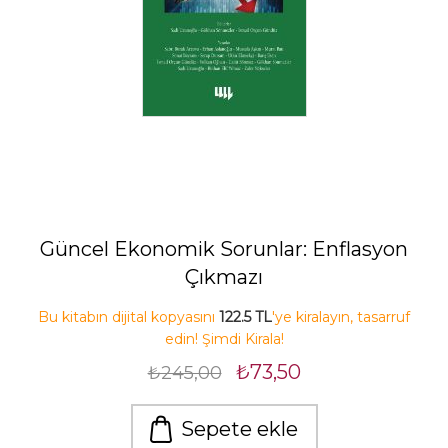
Güncel Ekonomik Sorunlar: Enflasyon
Çıkmazı
Bu kitabın dijital kopyasını
122.5 TL
'ye kiralayın, tasarruf
edin! Şimdi Kirala!
₺73,50
₺245,00
Sepete ekle