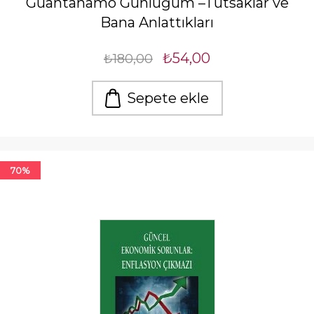
Guantanamo Günlüğüm –Tutsaklar ve
Bana Anlattıkları
₺54,00
₺180,00
Sepete ekle
70%