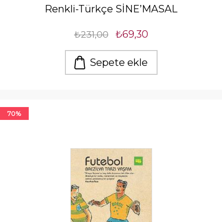
Renkli-Türkçe SİNE’MASAL
₺69,30
₺231,00
Sepete ekle
70%