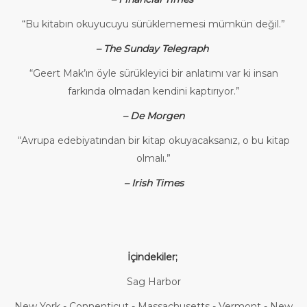
“Bu kitabın okuyucuyu sürüklememesi mümkün değil.”
– The Sunday Telegraph
“Geert Mak’ın öyle sürükleyici bir anlatımı var ki insan
farkında olmadan kendini kaptırıyor.”
– De Morgen
“Avrupa edebiyatından bir kitap okuyacaksanız, o bu kitap
olmalı.”
– Irish Times
İçindekiler;
Sag Harbor
New York - Connenticut - Massachusetts - Vermont - New