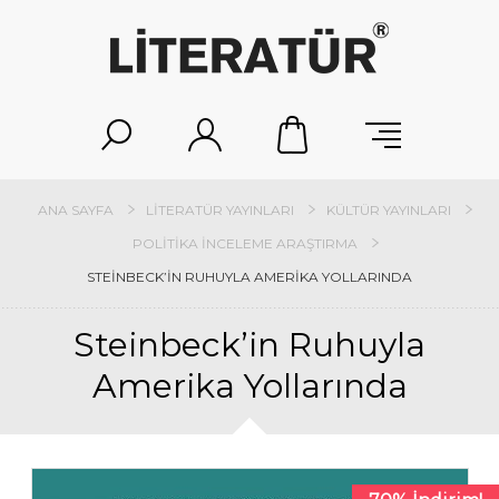
ANA SAYFA
LITERATÜR YAYINLARI
KÜLTÜR YAYINLARI
POLITIKA İNCELEME ARAŞTIRMA
STEINBECK’IN RUHUYLA AMERIKA YOLLARINDA
Steinbeck’in Ruhuyla
Amerika Yollarında