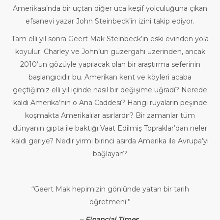
Amerikası’nda bir uçtan diğer uca keşif yolculuğuna çıkan
efsanevi yazar John Steinbeck’in izini takip ediyor.
Tam elli yıl sonra Geert Mak Steinbeck’in eski evinden yola
koyulur. Charley ve John’un güzergahı üzerinden, ancak
2010’un gözüyle yapılacak olan bir araştırma seferinin
başlangıcıdır bu. Amerikan kent ve köyleri acaba
geçtiğimiz elli yıl içinde nasıl bir değişime uğradı? Nerede
kaldı Amerika’nın o Ana Caddesi? Hangi rüyaların peşinde
koşmakta Amerikalılar asırlardır? Bir zamanlar tüm
dünyanın gıpta ile baktığı Vaat Edilmiş Topraklar’dan neler
kaldı geriye? Nedir yirmi birinci asırda Amerika ile Avrupa’yı
bağlayan?
“Geert Mak hepimizin gönlünde yatan bir tarih
öğretmeni.”
– Financial Times