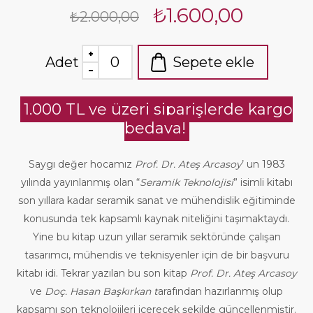
₺1.600,00
₺2.000,00
Adet
Sepete ekle
1.000 TL ve üzeri siparişlerde kargo
bedava!
Saygı değer hocamız
Prof. Dr. Ateş Ar
casoy
’ un 1983
yılında yayınlanmış olan “
Seramik Teknolojisi
” isimli kitabı
son yıllara kadar seramik sanat ve mühendislik eğitiminde
konusunda tek kapsamlı kaynak niteliğini taşımaktaydı.
Yine bu kitap uzun yıllar seramik sektöründe çalışan
tasarımcı, mühendis ve teknisyenler için de bir başvuru
kitabı idi. Tekrar yazılan bu son kitap
Prof. Dr. Ateş Arcasoy
ve
Doç. Hasan Başkırkan t
arafından hazırlanmış olup
kapsamı son teknolojileri içerecek şekilde güncellenmiştir.