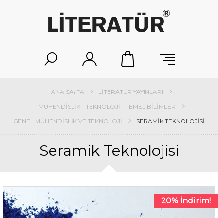
ANA SAYFA
LITERATÜR YAYINLARI
MÜHENDISLIK - TEKNOLOJI - TEMEL BILIMLER
GENEL MÜHENDISLIK VE TEKNOLOJI
SERAMIK TEKNOLOJISI
Seramik Teknolojisi
20% İndirim!