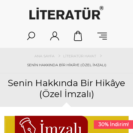
ANA SAYFA
LITERATÜR HAYAT
SENIN HAKKINDA BIR HIKÂYE (ÖZEL İMZALI)
Senin Hakkında Bir Hikâye
(Özel İmzalı)
30% İndirim!