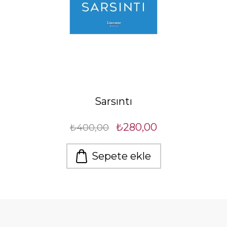
Sarsıntı
₺280,00
₺400,00
Sepete ekle