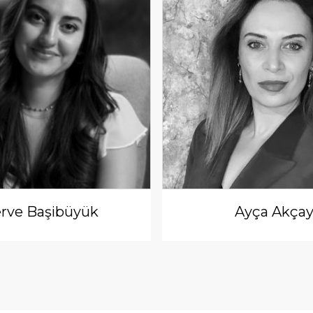
rve Başibüyük
Ayça Akça