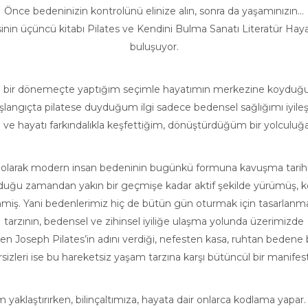
Önce bedeninizin kontrolünü elinize alın, sonra da yaşamınızın...
inin üçüncü kitabı Pilates ve Kendini Bulma Sanatı Literatür Hayat
buluşuyor.
li bir dönemeçte yaptığım seçimle hayatımın merkezine koyduğum 
şlangıçta pilatese duyduğum ilgi sadece bedensel sağlığımı iyileş
ve hayatı farkındalıkla keşfettiğim, dönüştürdüğüm bir yolculuğa 
k olarak modern insan bedeninin bugünkü formuna kavuşma tarihini
 olduğu zamandan yakın bir geçmişe kadar aktif şekilde yürümüş, 
miş. Yani bedenlerimiz hiç de bütün gün oturmak için tasarla
tarzının, bedensel ve zihinsel iyiliğe ulaşma yolunda üzerimizde
en Joseph Pilates’in adını verdiği, nefesten kasa, ruhtan bedene b
sizleri ise bu hareketsiz yaşam tarzına karşı bütüncül bir manifes
klaştırırken, bilinçaltımıza, hayata dair onlarca kodlama yapar. A