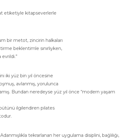
 etiketiyle kitapseverlerle
bir metot, zincirin halkaları
tirme beklentimle sınırlıyken,
evrildi.”
 iki yüz bin yıl öncesine
koşmuş, avlanmış, yorulunca
nmamış. Bundan neredeyse yüz yıl önce “modern yaşam
ütünü ilgilendiren pilates
todur.
danmışlıkla tekrarlanan her uygulama disiplini, bağlılığı,