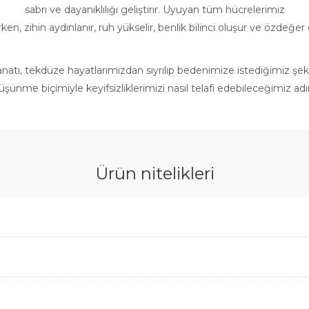
sabrı ve dayanıklılığı geliştirir. Uyuyan tüm hücrelerimiz
ken, zihin aydınlanır, ruh yükselir, benlik bilinci oluşur ve özdeğer g
atı, tekdüze hayatlarımızdan sıyrılıp bedenimize istediğimiz şekl
şünme biçimiyle keyifsizliklerimizi nasıl telafi edebileceğimiz adı
Ürün nitelikleri