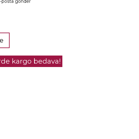
e-posta gönder
le
erde kargo bedava!