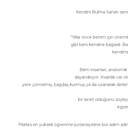
Kendini Bulma Sanatı seris
“Yıllar önce benim için önem
gibi beni kendine bağladı. Ba
kendimi 
Bilim insanları, anatomi
dayandırıyor. İnsanlık var
yere çömelmiş, bağdaş kurmuş ya da uzanarak dinlen
bir lanet olduğunu söyley
egzer
Pilates en yüksek öğrenme potansiyeline bizi adım adım ya