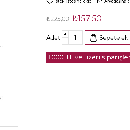
İstek listesine ekle
Arkadaşına 
₺157,50
₺225,00
Adet
Sepete ek
1.000 TL ve üzeri siparişl