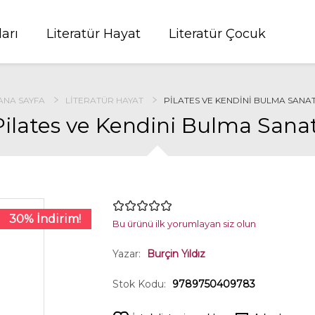
ları
Literatür Hayat
Literatür Çocuk
ANA SAYFA
LITERATÜR HAYAT
PILATES VE KENDINI BULMA SANAT
Pilates ve Kendini Bulma Sanat
30% İndirim!
Bu ürünü ilk yorumlayan siz olun
Yazar:
Burçin Yıldız
Stok Kodu:
9789750409783