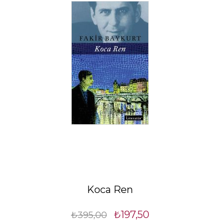
Koca Ren
₺197,50
₺395,00