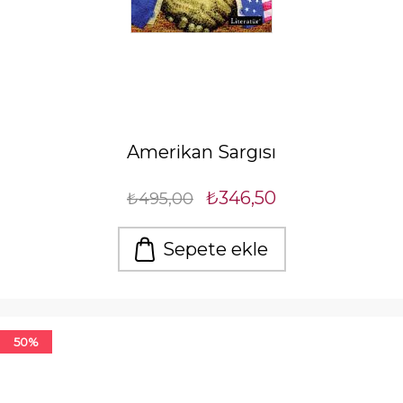
Amerikan Sargısı
₺346,50
₺495,00
Sepete ekle
50%