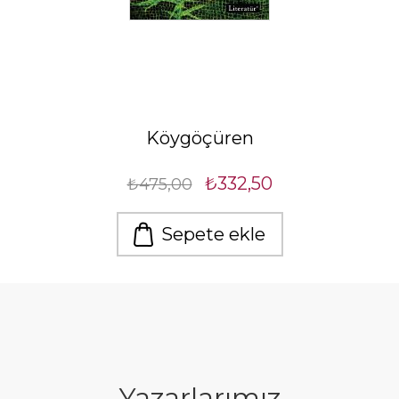
Köygöçüren
₺332,50
₺475,00
Sepete ekle
Yazarlarımız