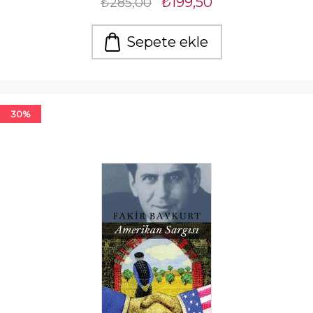
₺199,50
₺285,00
Sepete ekle
30%