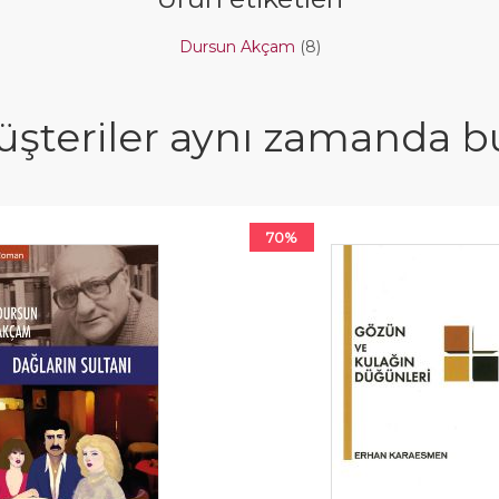
Dursun Akçam
(8)
şteriler aynı zamanda bun
70%