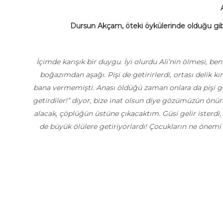
Dursun Akçam, öteki öykülerinde olduğu gi
İçimde karışık bir duygu. İyi olurdu Ali’nin ölmesi,
boğazımdan aşağı. Pişi de getirirlerdi, ortası delik
bana vermemişti. Anası öldüğü zaman onlara da pişi get
getirdiler!” diyor, bize inat olsun diye gözümüzün önünd
alacak, çöplüğün üstüne çıkacaktım. Güsi gelir isterdi, v
de büyük ölülere getiriyorlardı! Çocukların ne önemi