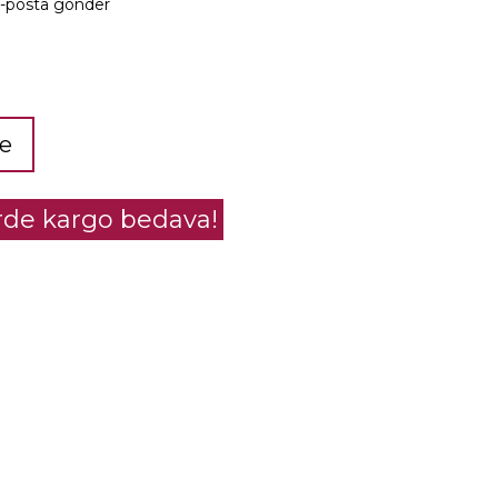
e-posta gönder
le
erde kargo bedava!