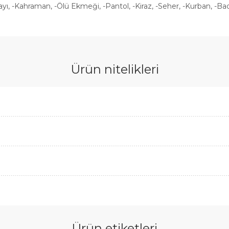
ayı, -Kahraman, -Ölü Ekmeği, -Pantol, -Kiraz, -Seher, -Kurban, -Ba
Ürün nitelikleri
Ürün etiketleri