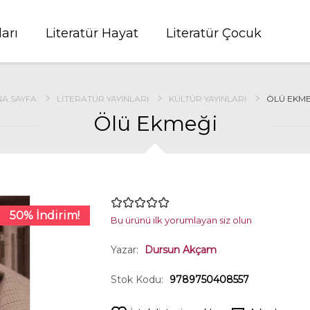
ları
Literatür Hayat
Literatür Çocuk
NA SAYFA
LITERATÜR YAYINLARI
KÜLTÜR YAYINLARI
ÖLÜ EKME
Ölü Ekmeği
50% İndirim!
Bu ürünü ilk yorumlayan siz olun
Yazar:
Dursun Akçam
Stok Kodu:
9789750408557