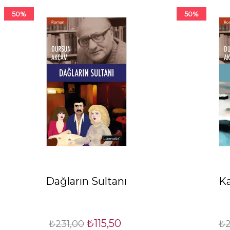
50%
50%
Dağların Sultanı
Ka
₺115,50
₺231,00
₺2