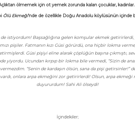
Açlıktan ölmemek için ot yemek zorunda kalan çocuklar, kadınlar..
bi
Ölü Ekmeği
’nde de özellikle Doğu Anadolu köylüsünün içinde bul
 ben de istiyordum! Başsağlığına gelen komşular ekmek getirirler
 kırmızı pişiler. Fatmanın kızı Güsi görürdü, ona hiçbir lokma v
irmişlerdi. Güsi pişiyi eline alarak çöplüğün başına çıkmıştı, 
e yiyordu. Ucundan kırpıp bir lokma bile vermedi, “Sizin de anaz 
ermezdim. “Senin de kardaşın ölsün, sana da pişi getirsinler!” derd
 vardı, onlara arpa ekmeğini zor getirirlerdi! Olsun, arpa ekme
duyururdum! Sahi Ali ölseydi!
İçindekiler;