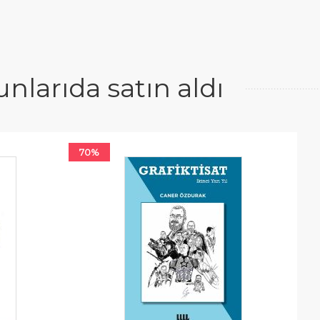
larıda satın aldı
70%