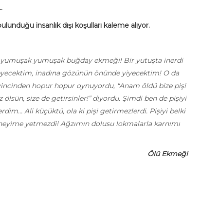
.
unduğu insanlık dışı koşulları kaleme alıyor.
di, yumuşak yumuşak buğday ekmeği! Bir yutuşta inerdi
ermeyecektim, inadına gözünün önünde yiyecektim! O da
sevincinden hopur hopur oynuyordu, “Anam öldü bize pişi
ölsün, size de getirsinler!” diyordu. Şimdi ben de pişiyi
im... Ali küçüktü, ola ki pişi getirmezlerdi. Pişiyi belki
ği neyime yetmezdi! Ağzımın dolusu lokmalarla karnımı
Ölü Ekmeği