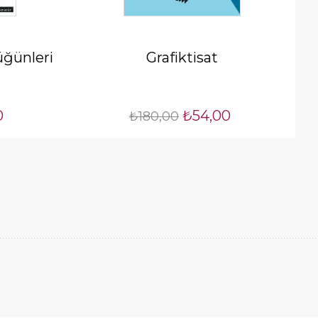
ğünleri
Grafiktisat
0
₺54,00
₺180,00