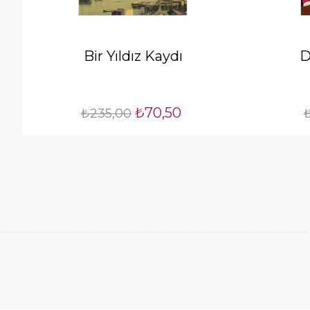
Bir Yıldız Kaydı
D
₺70,50
₺235,00