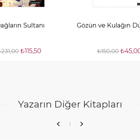
ağların Sultanı
Gözün ve Kulağın Dü
₺115,50
₺45,0
₺231,00
₺150,00
Yazarın Diğer Kitapları