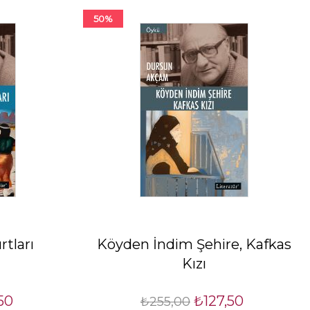
50%
rtları
Köyden İndim Şehire, Kafkas
Kızı
50
₺127,50
₺255,00