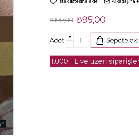
İstek listesine ekle
Arkadaşına 
₺95,00
₺190,00
Adet
Sepete ek
1.000 TL ve üzeri siparişl