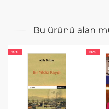
Bu ürünü alan mü
70%
50%