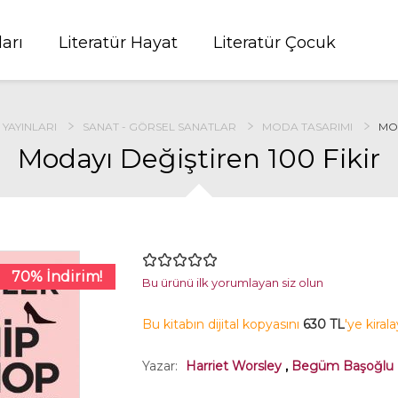
ları
Literatür Hayat
Literatür Çocuk
 YAYINLARI
SANAT - GÖRSEL SANATLAR
MODA TASARIMI
MOD
Modayı Değiştiren 100 Fikir
70% İndirim!
Bu ürünü ilk yorumlayan siz olun
Bu kitabın dijital kopyasını
630 TL
'ye kiral
Yazar:
Harriet Worsley
,
Begüm Başoğlu