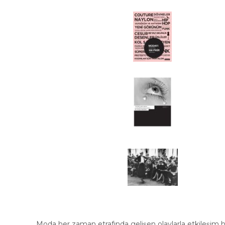
Moda her zaman etrafında gelişen olaylarla etkileşim ha