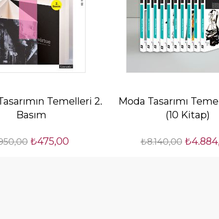
 Tasarımın Temelleri 2.
Moda Tasarımı Temell
Basım
(10 Kitap)
₺475,00
₺4.884
950,00
₺8.140,00