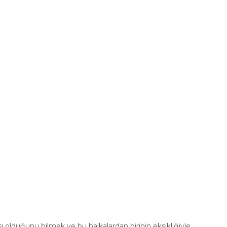
ı olduğunu bilmek ve bu halkalardan birinin eksikliğiyle