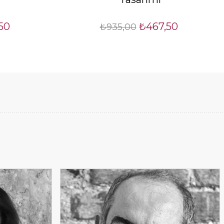
50
₺467,50
₺935,00