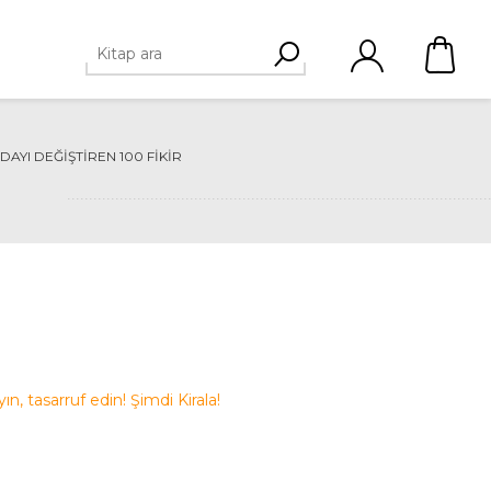
AYI DEĞIŞTIREN 100 FIKIR
ayın, tasarruf edin! Şimdi Kirala!