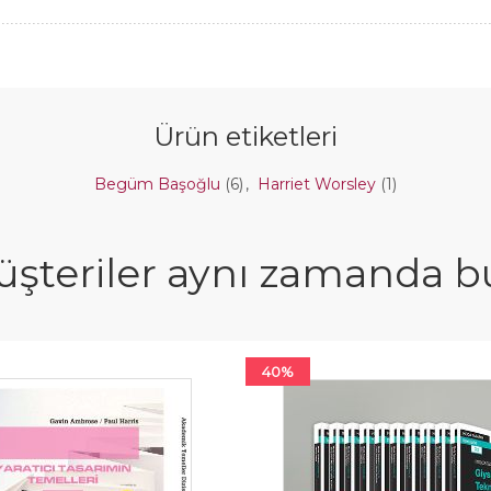
Ürün etiketleri
Begüm Başoğlu
(6)
,
Harriet Worsley
(1)
şteriler aynı zamanda bun
40%