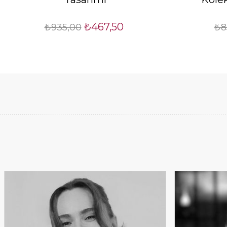
₺467,50
₺935,00
₺8