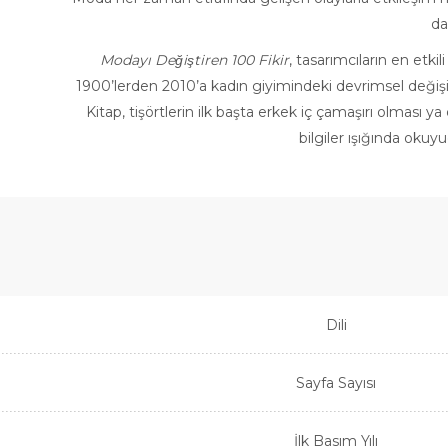
da
Modayı Değiştiren 100 Fikir
, tasarımcıların en etk
1900’lerden 2010’a kadın giyimindeki devrimsel değiş
Kitap, tişörtlerin ilk başta erkek iç çamaşırı olması
bilgiler ışığında okuy
Dili
Sayfa Sayısı
İlk Basım Yılı