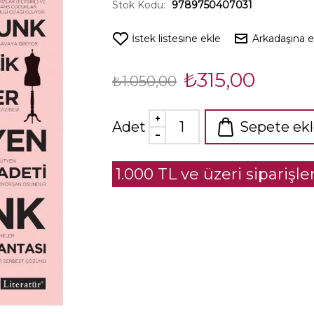
Stok Kodu:
9789750407031
İstek listesine ekle
Arkadaşına 
₺315,00
₺1.050,00
Adet
Sepete ek
1.000 TL ve üzeri siparişl