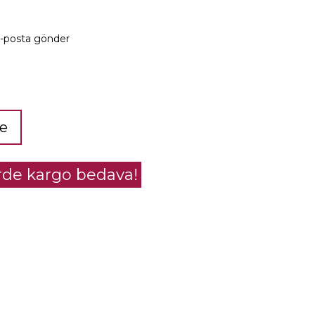
e-posta gönder
le
erde kargo bedava!