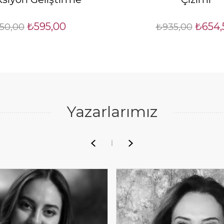
₺595,00
₺654,
50,00
₺935,00
Yazarlarımız