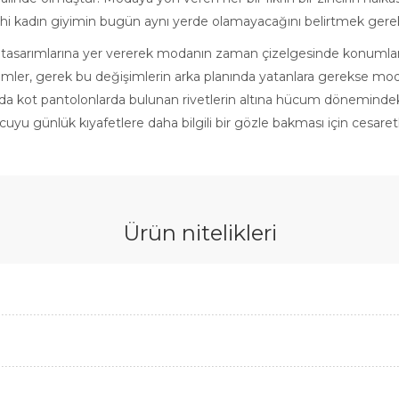
hi kadın giyimin bugün aynı yerde olamayacağını belirtmek gerek
ili tasarımlarına yer vererek modanın zaman çizelgesinde konumlan
imler, gerek bu değişimlerin arka planında yatanlara gerekse moda
 ya da kot pantolonlarda bulunan rivetlerin altına hücum dönemindeki i
ucuyu günlük kıyafetlere daha bilgili bir gözle bakması için cesare
Ürün nitelikleri