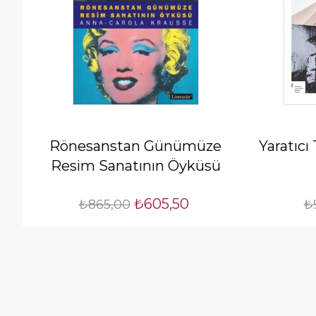
Rönesanstan Günümüze
Yaratıcı
Resim Sanatının Öyküsü
₺605,50
₺865,00
₺