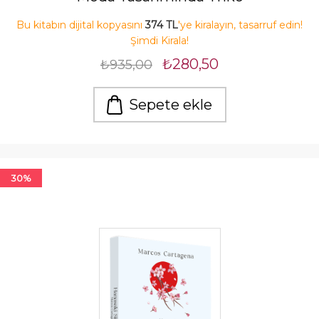
Bu kitabın dijital kopyasını
374 TL
'ye kiralayın, tasarruf edin!
Şimdi Kirala!
₺280,50
₺935,00
Sepete ekle
30%