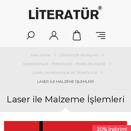
ANA SAYFA
LITERATÜR YAYINLARI
MÜHENDISLIK - TEKNOLOJI - TEMEL BILIMLER
GENEL MÜHENDISLIK VE TEKNOLOJI
LASER ILE MALZEME İŞLEMLERI
Laser ile Malzeme İşlemleri
20% İndirim!