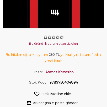
Bu ürünü ilk yorumlayan siz olun
Bu kitabın dijital kopyasını
250 TL
'ye kiralayın, tasarruf edin!
Şimdi Kirala!
Yazar:
Ahmet Karaaslan
Stok Kodu:
9789750404894
İstek listesine ekle
Arkadaşına e-posta gönder