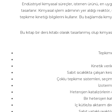
Endüstriyel kimyasal süreçler, istenen ürünü, en 
tasarlanır. Kimyasal işlem adımının yer aldığı reaktör,
tepkime kinetiği bilgilerini kullanır. Bu bağlamda kim
Bu kitap bir ders kitabı olarak tasarlanmış olup kimyas
Tepkime hız
Kinetik verilerin
Sabit sıcaklıkta çalışan kesikli 
Çoklu tepkime sistemleri, seçimliliği
İzotermal olm
Heterojen katalizörlerin öze
Bir heterojen katalit
İç kütle/ısı aktarım dirençl
Sabit yataklı reaktörler