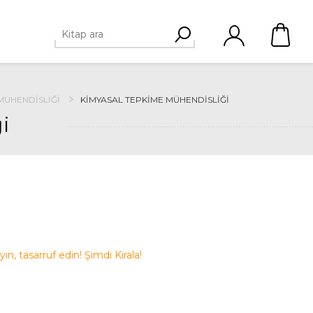
 MÜHENDISLIĞI
KIMYASAL TEPKIME MÜHENDISLIĞI
i
ayın, tasarruf edin! Şimdi Kirala!