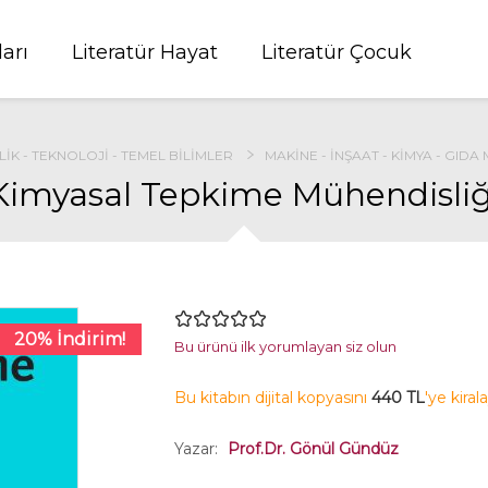
ları
Literatür Hayat
Literatür Çocuk
IK - TEKNOLOJI - TEMEL BILIMLER
MAKINE - İNŞAAT - KIMYA - GIDA
Kimyasal Tepkime Mühendisliğ
20% İndirim!
Bu ürünü ilk yorumlayan siz olun
Bu kitabın dijital kopyasını
440 TL
'ye kiral
Yazar:
Prof.Dr. Gönül Gündüz