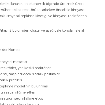
eleri kullanarak en ekonomik biçimde üretmek üzere
ya mühendisi bir reaktörü tasarlarken öncelikle kimyasal
arak kimyasal tepkime kinetiği ve kimyasal reaktörlerin
Kitap 13 bölümden oluşur ve aşağıdaki konuları ele alır:
 denklemleri
 deneysel metotlar
eaktörler, yarı kesikli reaktörler
, takip edilecek sıcaklık politikaları
lık profilleri
n tepkime modelinin bulunması
n seçimliliğine etkisi
nın ürün seçimliliğine etkisi
klı reaktörlerin tasarımı