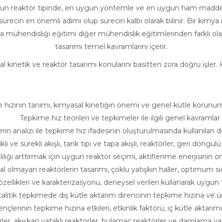
uygun reaktör tipinde, en uygun yöntemle ve en uygun ham madd
 sürecin en önemli adımı olup sürecin kalbi olarak bilinir. Bir kim
ya mühendisliği eğitimi diğer mühendislik eğitimlerinden farklı ol
tasarımı temel kavramlarını içerir.
al kinetik ve reaktör tasarımı konularını basitten zora doğru işler. 
ının tanımı, kimyasal kinetiğin önemi ve genel kütle korunum
Tepkime hız teorileri ve tepkimeler ile ilgili genel kavramlar
 analizi ile tepkime hız ifadesinin oluşturulmasında kullanılan
ve sürekli akışlı, tank tipi ve tapa akışlı, reaktörler, geri döngülü r
 arttırmak için uygun reaktör seçimi, aktiflenme enerjisinin önemi
ayan reaktörlerin tasarımı, çoklu yatışkın haller, optimum sıcak
llikleri ve karakterizasyonu, deneysel verileri kullanarak uygu
ik tepkimede dış kütle aktarım direncinin tepkime hızına ve ürü
erinin tepkime hızına etkileri, etkinlik faktörü, iç kütle aktarımı
, akışkan yataklı reaktörler, bulamaç reaktörler ve damlama yata