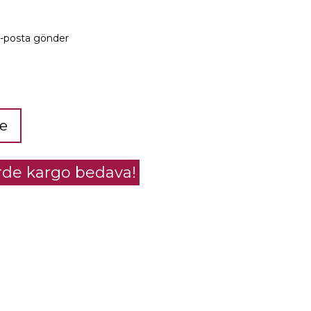
e-posta gönder
le
erde kargo bedava!