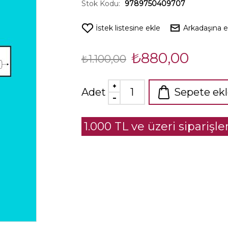
Stok Kodu:
9789750409707
İstek listesine ekle
Arkadaşına 
₺880,00
₺1.100,00
Adet
Sepete ek
1.000 TL ve üzeri siparişl