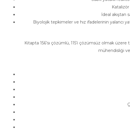
Katalizör dea
İdeal akıştan sap
Biyolojik tepkimeler ve hız ifadelerinin yalancı yatı
Kitapta 156’sı çözümlü, 115’i çözümsüz olmak üzere
mühendisliği ve
Ç