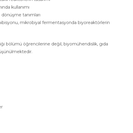
ında kullanımı
 dönüşme tanımları
nhibisyonu, mikrobiyal fermentasyonda biyoreaktörlerin
i bölümü öğrencilerine değil, biyomühendislik, gıda
düşünülmektedir.
er