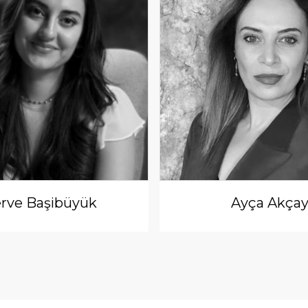
rve Başibüyük
Ayça Akça