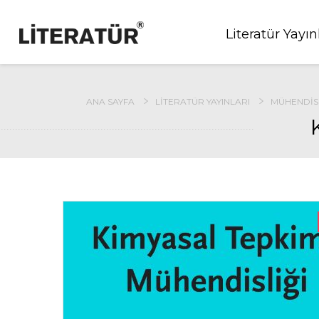
Literatür Yayın
ANA SAYFA
LITERATÜR YAYINLARI
MÜHENDISL