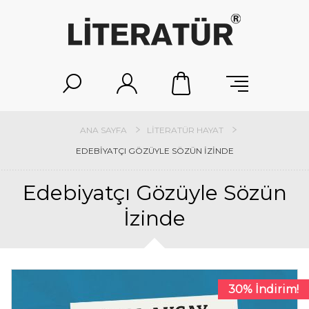
ANA SAYFA
LITERATÜR HAYAT
EDEBIYATÇI GÖZÜYLE SÖZÜN İZINDE
Edebiyatçı Gözüyle Sözün
İzinde
30% İndirim!