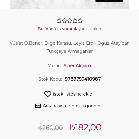
Bu ürünü ilk yorumlayan siz olun
Vüs’at O.Bener, Bilge Karasu, Leyla Erbil, Oğuz Atay’dan
Türkçeye Armağanlar
Yazar:
Alper Akçam
Stok Kodu:
9789750410987
İstek listesine ekle
Arkadaşına e-posta gönder
₺182,00
₺260,00