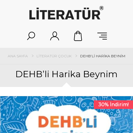
ANA SAYFA
LITERATÜR ÇOCUK
DEHB’LI HARIKA BEYNIM
DEHB’li Harika Beynim
30% İndirim!