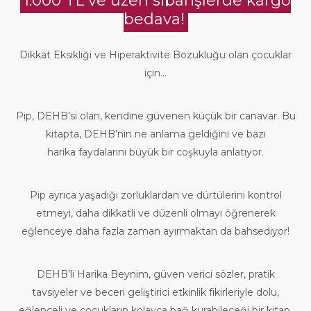
1.000 TL ve üzeri siparişlerde kargo
bedava!
Dikkat Eksikliği ve Hiperaktivite Bozukluğu olan çocuklar
için...
Pip, DEHB’si olan, kendine güvenen küçük bir canavar. Bu
kitapta, DEHB’nin ne anlama geldiğini ve bazı
harika faydalarını büyük bir coşkuyla anlatıyor.
Pip ayrıca yaşadığı zorluklardan ve dürtülerini kontrol
etmeyi, daha dikkatli ve düzenli olmayı öğrenerek
eğlenceye daha fazla zaman ayırmaktan da bahsediyor!
DEHB’li Harika Beynim, güven verici sözler, pratik
tavsiyeler ve beceri geliştirici etkinlik fikirleriyle dolu,
eğlenceli ve çocukların kolayca bağ kurabileceği bir kitap.