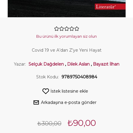
Bu ürünü ilk yorumlayan siz olun
Covid 19 ve A’dan Z’ye Yeni Hayat
Yazar:
Selçuk Dağdelen
,
Dilek Aslan
,
Bayazıt İlhan
Stok Kodu:
9789750408984
İstek listesine ekle
Arkadaşına e-posta gönder
₺90,00
₺300,00