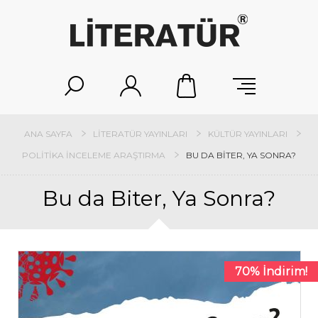
ANA SAYFA
LITERATÜR YAYINLARI
KÜLTÜR YAYINLARI
POLITIKA İNCELEME ARAŞTIRMA
BU DA BITER, YA SONRA?
Bu da Biter, Ya Sonra?
70% İndirim!