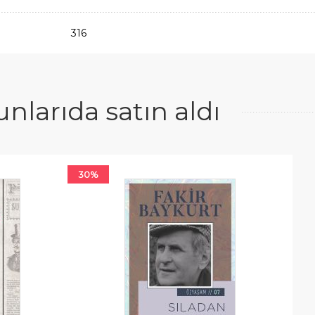
316
larıda satın aldı
30%