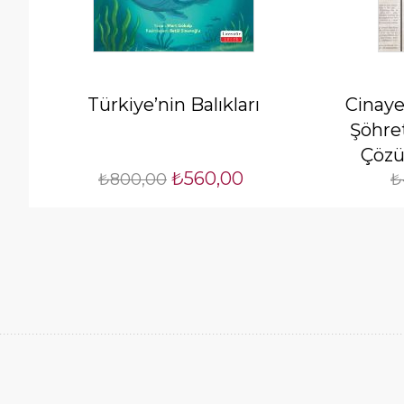
Türkiye’nin Balıkları
Cinaye
Şöhret
Çözü
₺560,00
₺800,00
₺