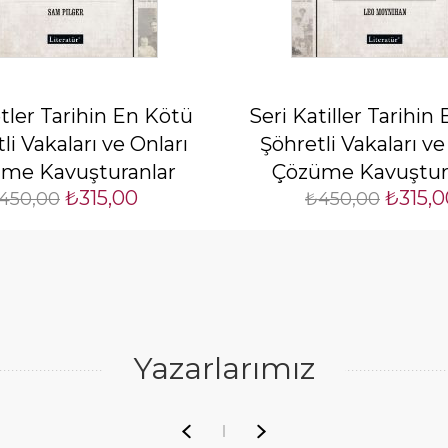
tler Tarihin En Kötü
Seri Katiller Tarihin
li Vakaları ve Onları
Şöhretli Vakaları ve
me Kavuşturanlar
Çözüme Kavuştur
₺315,00
₺315,0
450,00
₺450,00
Yazarlarımız