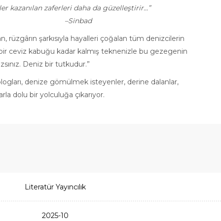
kazanılan zaferleri daha da güzelleştirir...”
ad
, rüzgârın şarkısıyla hayalleri çoğalan tüm denizcilerin
e bir ceviz kabuğu kadar kalmış teknenizle bu gezegenin
zsınız. Deniz bir tutkudur.”
yologları, denize gömülmek isteyenler, derine dalanlar,
larla dolu bir yolculuğa çıkarıyor.
Literatür Yayıncılık
2025-10