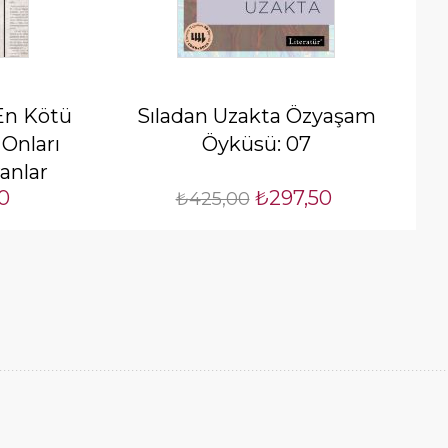
 En Kötü
Sıladan Uzakta Özyaşam
 Onları
Öyküsü: 07
anlar
0
₺297,50
₺425,00