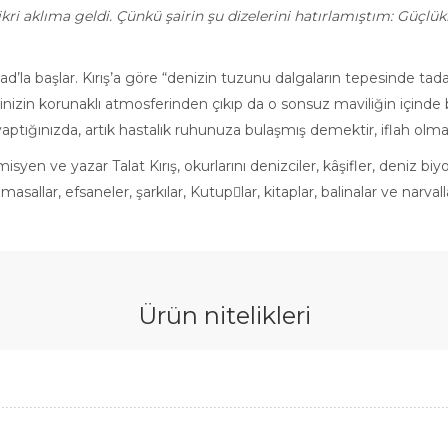
 aklıma geldi. Çünkü şairin şu dizelerini hatırlamıştım: Güçlükler 
Sinb
d’la başlar. Kırış’a göre “denizin tuzunu dalgaların tepesinde tadan
vinizin korunaklı atmosferinden çıkıp da o sonsuz maviliğin içind
yaptığınızda, artık hastalık ruhunuza bulaşmış demektir, iflah olma
en ve yazar Talat Kırış, okurlarını denizciler, kâşifler, deniz bi
masallar, efsaneler, şarkılar, Kutup￾lar, kitaplar, balinalar ve narval
Ürün nitelikleri