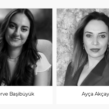
rve Başibüyük
Ayça Akça