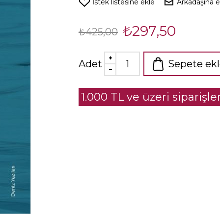
İstek listesine ekle
Arkadaşına 
₺297,50
₺425,00
Adet
Sepete ek
1.000 TL ve üzeri siparişl