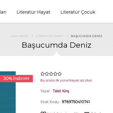
ları
Literatür Hayat
Literatür Çocuk
ANA SAYFA
LITERATÜR HAYAT
BAŞUCUMDA DENIZ
Başucumda Deniz
30% İndirim!
Bu ürünü ilk yorumlayan siz olun
Yazar:
Talat Kırış
Stok Kodu:
9789750410741