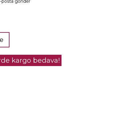
e-posta gönder
le
erde kargo bedava!