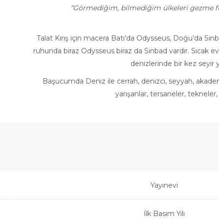
“Görmediğim, bilmediğim ülkeleri gezme fikri
–
Talat Kırış için macera Batı’da Odysseus, Doğu’da Sinba
ruhunda biraz Odysseus biraz da Sinbad vardır. Sıcak e
denizlerinde bir kez seyir 
Başucumda Deniz ile cerrah, denizci, seyyah, akademisy
yarışanlar, tersaneler, tekneler, 
Yayınevi
İlk Basım Yılı