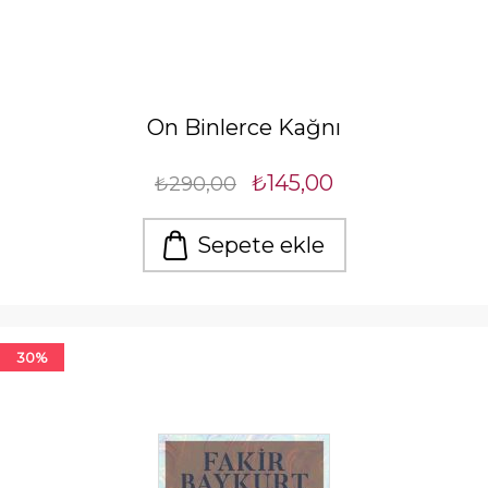
On Binlerce Kağnı
₺145,00
₺290,00
Sepete ekle
30%