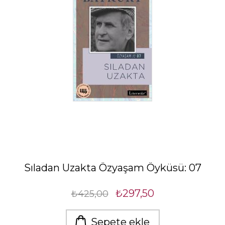
Sıladan Uzakta Özyaşam Öyküsü: 07
₺297,50
₺425,00
Sepete ekle