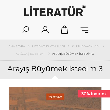
ANA SAYFA
LITERATÜR YAYINLARI
KÜLTÜR YAYINLARI
ÇAĞDAŞ EDEBIYAT
ARAYIŞ BÜYÜMEK İSTEDIM 3
Arayış Büyümek İstedim 3
30% İndirim!