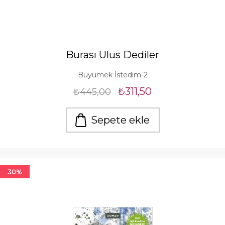
Burası Ulus Dediler
Büyümek İstedim-2
₺311,50
₺445,00
Sepete ekle
30%