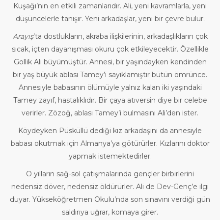
Kuşağı’nın en etkili zamanlarıdır. Ali, yeni kavramlarla, yeni
düşüncelerle tanışır. Yeni arkadaşlar, yeni bir çevre bulur.
Arayış
’ta dostlukların, akraba ilişkilerinin, arkadaşlıkların çok
sıcak, içten dayanışması okuru çok etkileyecektir. Özellikle
Gollik Ali büyümüştür. Annesi, bir yaşındayken kendinden
bir yaş büyük ablası Tamey’i sayıklamıştır bütün ömrünce.
Annesiyle babasının ölümüyle yalnız kalan iki yaşındaki
Tamey zayıf, hastalıklıdır. Bir çaya atıversin diye bir celebe
verirler. Zözoğ, ablası Tamey’i bulmasını Ali’den ister.
Köydeyken Püsküllü dediği kız arkadaşını da annesiyle
babası okutmak için Almanya’ya götürürler. Kızlarını doktor
yapmak istemektedirler.
O yılların sağ-sol çatışmalarında gençler birbirlerini
nedensiz döver, nedensiz öldürürler. Ali de Dev-Genç’e ilgi
duyar. Yükseköğretmen Okulu’nda son sınavını verdiği gün
saldırıya uğrar, komaya girer.