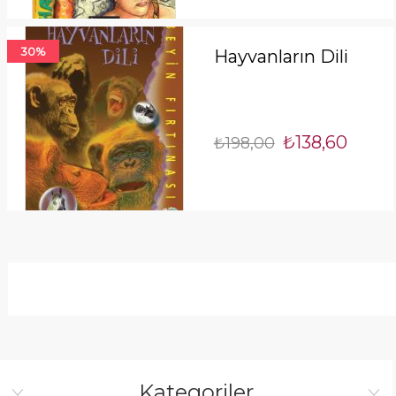
30%
Hayvanların Dili
₺138,60
₺198,00
Kategoriler