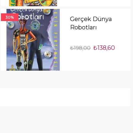
30%
Gerçek Dünya
Robotları
₺138,60
₺198,00