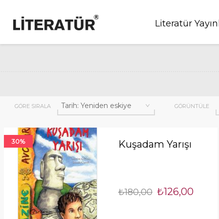
Literatür Yayın
GÖRE SIRALA
GÖRÜNTÜLE
30%
Kuşadam Yarışı
₺126,00
₺180,00