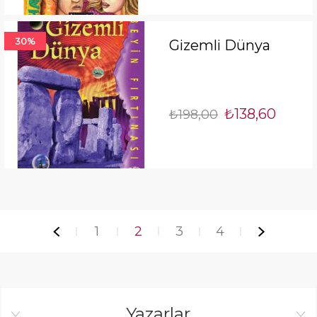
30%
Gizemli Dünya
₺138,60
₺198,00
1
2
3
4
Yazarlar