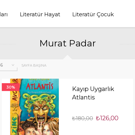
ları
Literatür Hayat
Literatür Çocuk
Murat Padar
SAYFA BAŞINA
30%
Kayıp Uygarlık
Atlantis
₺126,00
₺180,00