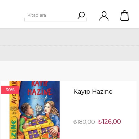
30%
Kayıp Hazine
₺126,00
₺180,00