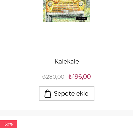
Kalekale
₺196,00
₺280,00
Sepete ekle
50%