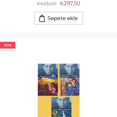
₺297,50
₺425,00
Sepete ekle
30%