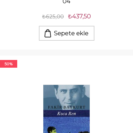
04
₺437,50
₺625,00
Sepete ekle
50%