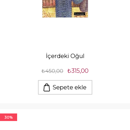
İçerdeki Oğul
₺315,00
₺450,00
Sepete ekle
30%