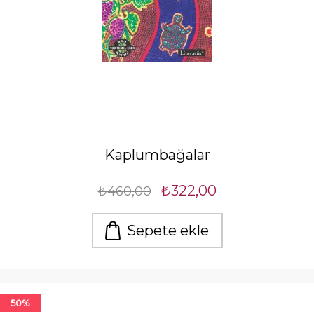
Kaplumbağalar
₺322,00
₺460,00
Sepete ekle
50%