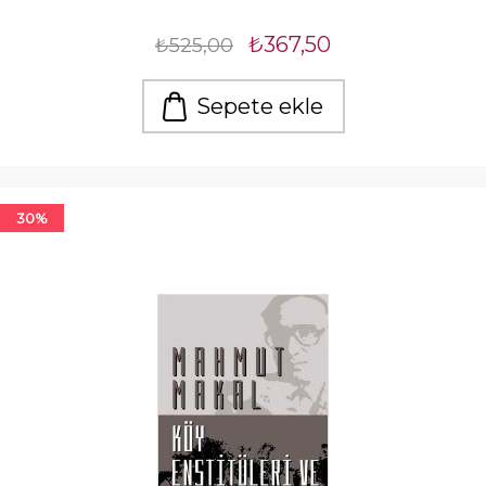
₺367,50
₺525,00
Sepete ekle
30%