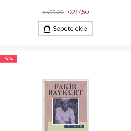
₺217,50
₺435,00
Sepete ekle
30%