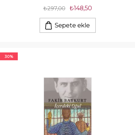
₺148,50
₺297,00
Sepete ekle
30%