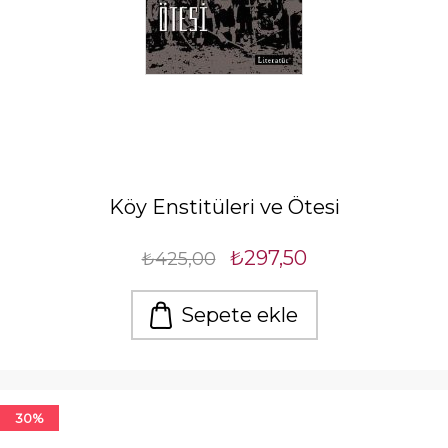
Köy Enstitüleri ve Ötesi
₺297,50
₺425,00
Sepete ekle
30%