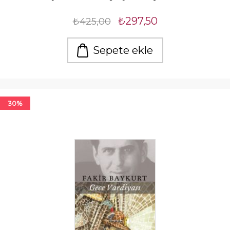
₺297,50
₺425,00
Sepete ekle
30%