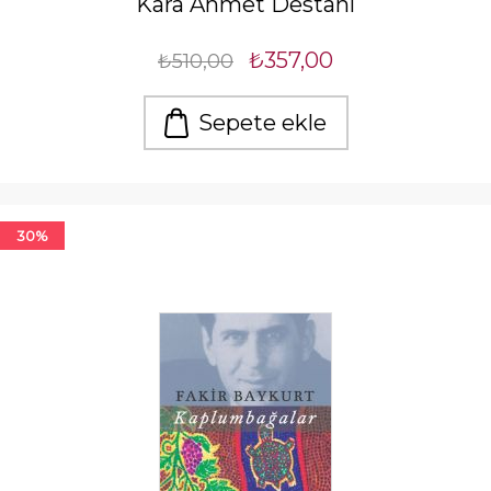
Kara Ahmet Destanı
₺357,00
₺510,00
Sepete ekle
30%