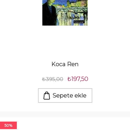
Koca Ren
₺197,50
₺395,00
Sepete ekle
50%