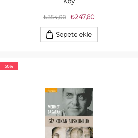
Köy
₺247,80
₺354,00
Sepete ekle
50%