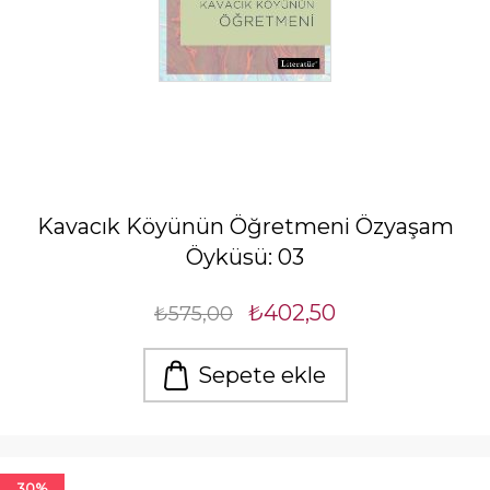
Kavacık Köyünün Öğretmeni Özyaşam
Öyküsü: 03
₺402,50
₺575,00
Sepete ekle
30%