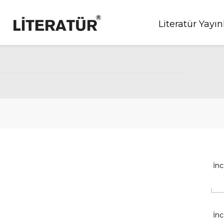
Literatür Yayın
İnc
İn