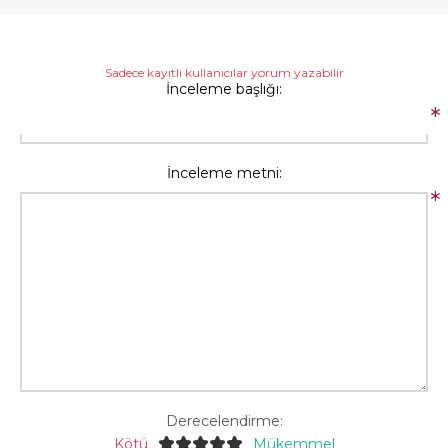
Sadece kayıtlı kullanıcılar yorum yazabilir
İnceleme başlığı:
*
İnceleme metni:
*
Derecelendirme:
Kötü
Mükemmel